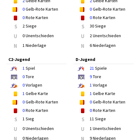
2
Gelbe Karten
2
Gelbe Karten
0
Gelb-Rote Karten
0
Gelb-Rote Karten
0
Rote Karten
0
Rote Karten
S
2 Siege
S
30 Siege
U
0 Unentschieden
U
2 Unentschieden
N
1 Niederlage
N
6 Niederlagen
C2-Jugend
D-Jugend
1
Spiel
21
Spiele
0
Tore
9
Tore
0
Vorlagen
1
Vorlage
1
Gelbe Karte
1
Gelbe Karte
0
Gelb-Rote Karten
0
Gelb-Rote Karten
0
Rote Karten
0
Rote Karten
S
1 Sieg
S
11 Siege
U
0 Unentschieden
U
1 Unentschieden
N
0 Niederlagen
N
9 Niederlagen