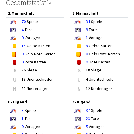
Gesamtstatistik
1.Mannschaft
2.Mannschaft
70
Spiele
34
Spiele
4
Tore
9
Tore
0
Vorlagen
1
Vorlage
15
Gelbe Karten
8
Gelbe Karten
0
Gelb-Rote Karten
0
Gelb-Rote Karten
0
Rote Karten
0
Rote Karten
S
26 Siege
S
18 Siege
U
13 Unentschieden
U
4 Unentschieden
N
33 Niederlagen
N
12 Niederlagen
B-Jugend
C-Jugend
3
Spiele
37
Spiele
1
Tor
23
Tore
0
Vorlagen
5
Vorlagen