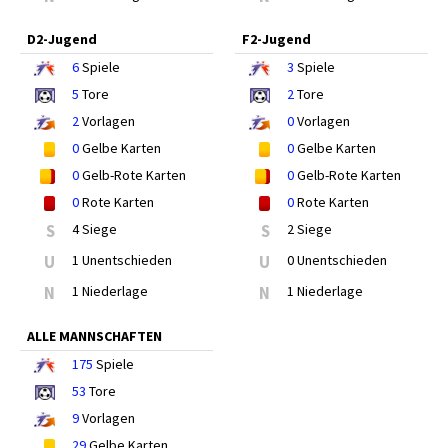
D2-Jugend
F2-Jugend
6
Spiele
3
Spiele
5
Tore
2
Tore
2
Vorlagen
0
Vorlagen
0
Gelbe Karten
0
Gelbe Karten
0
Gelb-Rote Karten
0
Gelb-Rote Karten
0
Rote Karten
0
Rote Karten
S
4 Siege
S
2 Siege
U
1 Unentschieden
U
0 Unentschieden
N
1 Niederlage
N
1 Niederlage
ALLE MANNSCHAFTEN
175
Spiele
53
Tore
9
Vorlagen
29
Gelbe Karten