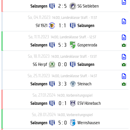
2 : 5
Salzungen
SG Siebleben
Sa, 04.11.2023
14:00
,
Landesklasse Staff. - 11.ST
1 : 1
SV 1921
Salzungen
Sa, 11.11.2023
14:00
,
Landesklasse Staff. - 12.ST
5 : 3
Salzungen
Gospenroda
(
)
Sa, 18.11.2023
14:00
,
Landesklasse Staff. - 13.ST
0 : 0
SG Herpf
Salzungen
(
)
Sa, 25.11.2023
14:00
,
Landesklasse Staff. - 14.ST
3 : 3
Salzungen
Steinach
(
)
Sa, 27.01.2024
14:00
,
Vorbereitungsspiel
0 : 1
Salzungen
ESV Hönebach
So, 28.01.2024
14:00
,
Vorbereitungsspiel
5 : 0
Salzungen
Wernshausen