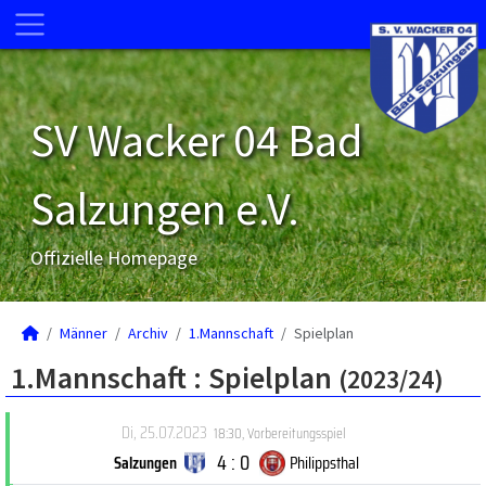
SV Wacker 04 Bad
Salzungen e.V.
Offizielle Homepage
Männer
Archiv
1.Mannschaft
Spielplan
1.Mannschaft :
Spielplan
(2023/24)
Di, 25.07.2023
18:30
,
Vorbereitungsspiel
4 : 0
Salzungen
Philippsthal