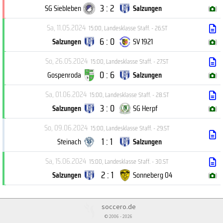
3 : 2
SG Siebleben
Salzungen
(
)
Sa, 11.05.2024
15:00
,
Landesklasse Staff. - 26.ST
6 : 0
Salzungen
SV 1921
(
)
So, 26.05.2024
15:00
,
Landesklasse Staff. - 27.ST
0 : 6
Gospenroda
Salzungen
(
)
Sa, 01.06.2024
15:00
,
Landesklasse Staff. - 28.ST
3 : 0
Salzungen
SG Herpf
(
)
So, 09.06.2024
15:00
,
Landesklasse Staff. - 29.ST
1 : 1
Steinach
Salzungen
Sa, 15.06.2024
15:00
,
Landesklasse Staff. - 30.ST
2 : 1
Salzungen
Sonneberg 04
(
)
soccero.de
© 2006 - 2026