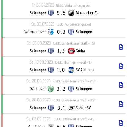
Fr, 28.07.2023
18:30
,
Vorbereitungsspiel
9 : 5
Salzungen
Mosbacher SV
So, 30.07.2023
15:00
,
Vorbereitungsspiel
0 : 3
Wernshausen
Salzungen
Sa, 05.08.2023
15:00
,
Landesklasse Staff. - 1.ST
1 : 3
Salzungen
Gotha
Sa, 12.08.2023
15:00
,
Thüringen-Pokal - 1.R
1 : 0
Salzungen
SV Auleben
So, 20.08.2023
15:00
,
Landesklasse Staff. - 2.ST
3 : 2
W'Hausen
Salzungen
Sa, 26.08.2023
15:00
,
Landesklasse Staff. - 3.ST
3 : 1
Salzungen
Suhler SV
Sa, 02.09.2023
15:00
,
Landesklasse Staff. - 4.ST
6 : 5
St.-Hallenb.
Salzungen