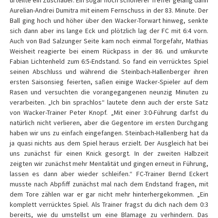
urteilte ein Zuschauer. Ein sogar noch schönerer Treffer gelang dann
Aurelian-Andrei Dumitra mit einem Fernschuss in der 83. Minute. Der
Ball ging hoch und höher über den Wacker-Torwart hinweg, senkte
sich dann aber ins lange Eck und plötzlich lag der FC mit 6:4 vorn.
Auch von Bad Salzunger Seite kam noch einmal Torgefahr, Mathias
Weisheit reagierte bei einem Rückpass in der 86. und umkurvte
Fabian Lichtenheld zum 6:5-Endstand. So fand ein verrücktes Spiel
seinen Abschluss und während die Steinbach-Hallenberger ihren
ersten Saisonsieg feierten, saßen einige Wacker-Spieler auf dem
Rasen und versuchten die vorangegangenen neunzig Minuten zu
verarbeiten. „Ich bin sprachlos“ lautete denn auch der erste Satz
von Wacker-Trainer Peter Knopf. „Mit einer 3:0-Führung darfst du
natürlich nicht verlieren, aber die Gegentore im ersten Durchgang
haben wir uns zu einfach eingefangen. Steinbach-Hallenberg hat da
ja quasi nichts aus dem Spiel heraus erzielt. Der Ausgleich hat bei
uns zunächst für einen Knick gesorgt. In der zweiten Halbzeit
zeigten wir zunächst mehr Mentalität und gingen erneut in Führung,
lassen es dann aber wieder schleifen.“ FC-Trainer Bernd Eckert
musste nach Abpfiff zunächst mal nach dem Endstand fragen, mit
dem Tore zählen war er gar nicht mehr hinterhergekommen. „Ein
komplett verrücktes Spiel. Als Trainer fragst du dich nach dem 0:3
bereits, wie du umstellst um eine Blamage zu verhindern. Das