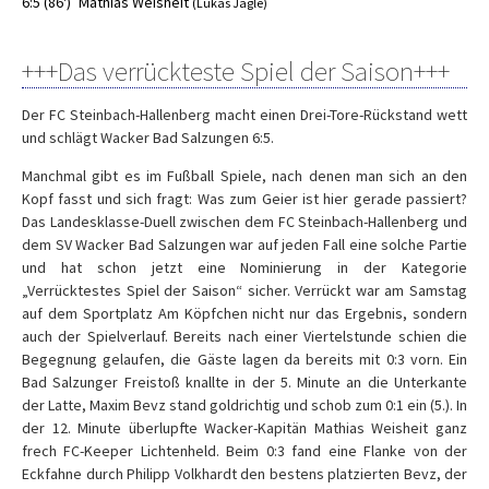
6:5 (86')
Mathias Weisheit
(Lukas Jägle)
+++Das verrückteste Spiel der Saison+++
Der FC Steinbach-Hallenberg macht einen Drei-Tore-Rückstand wett
und schlägt Wacker Bad Salzungen 6:5.
Manchmal gibt es im Fußball Spiele, nach denen man sich an den
Kopf fasst und sich fragt: Was zum Geier ist hier gerade passiert?
Das Landesklasse-Duell zwischen dem FC Steinbach-Hallenberg und
dem SV Wacker Bad Salzungen war auf jeden Fall eine solche Partie
und hat schon jetzt eine Nominierung in der Kategorie
„Verrücktestes Spiel der Saison“ sicher. Verrückt war am Samstag
auf dem Sportplatz Am Köpfchen nicht nur das Ergebnis, sondern
auch der Spielverlauf. Bereits nach einer Viertelstunde schien die
Begegnung gelaufen, die Gäste lagen da bereits mit 0:3 vorn. Ein
Bad Salzunger Freistoß knallte in der 5. Minute an die Unterkante
der Latte, Maxim Bevz stand goldrichtig und schob zum 0:1 ein (5.). In
der 12. Minute überlupfte Wacker-Kapitän Mathias Weisheit ganz
frech FC-Keeper Lichtenheld. Beim 0:3 fand eine Flanke von der
Eckfahne durch Philipp Volkhardt den bestens platzierten Bevz, der