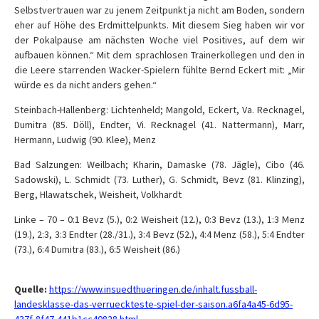
Selbstvertrauen war zu jenem Zeitpunkt ja nicht am Boden, sondern
eher auf Höhe des Erdmittelpunkts. Mit diesem Sieg haben wir vor
der Pokalpause am nächsten Woche viel Positives, auf dem wir
aufbauen können.“ Mit dem sprachlosen Trainerkollegen und den in
die Leere starrenden Wacker-Spielern fühlte Bernd Eckert mit: „Mir
würde es da nicht anders gehen.“
Steinbach-Hallenberg: Lichtenheld; Mangold, Eckert, Va. Recknagel,
Dumitra (85. Döll), Endter, Vi. Recknagel (41. Nattermann), Marr,
Hermann, Ludwig (90. Klee), Menz
Bad Salzungen: Weilbach; Kharin, Damaske (78. Jägle), Cibo (46.
Sadowski), L. Schmidt (73. Luther), G. Schmidt, Bevz (81. Klinzing),
Berg, Hlawatschek, Weisheit, Volkhardt
Linke – 70 – 0:1 Bevz (5.), 0:2 Weisheit (12.), 0:3 Bevz (13.), 1:3 Menz
(19.), 2:3, 3:3 Endter (28./31.), 3:4 Bevz (52.), 4:4 Menz (58.), 5:4 Endter
(73.), 6:4 Dumitra (83.), 6:5 Weisheit (86.)
Quelle:
https://www.insuedthueringen.de/inhalt.fussball-
landesklasse-das-verrueckteste-spiel-der-saison.a6fa4a45-6d95-