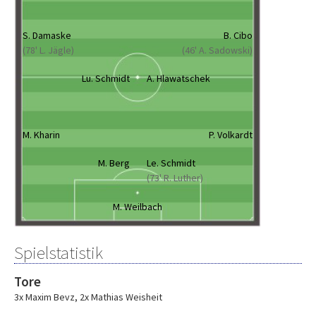
S. Damaske
B. Cibo
(78' L. Jägle)
(46' A. Sadowski)
Lu. Schmidt
A. Hlawatschek
M. Kharin
P. Volkardt
M. Berg
Le. Schmidt
(73' R. Luther)
M. Weilbach
Spielstatistik
Tore
3x Maxim Bevz
,
2x Mathias Weisheit