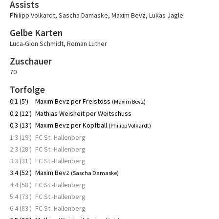
Assists
Philipp Volkardt
,
Sascha Damaske
,
Maxim Bevz
,
Lukas Jägle
Gelbe Karten
Luca-Gion Schmidt
,
Roman Luther
Zuschauer
70
Torfolge
0:1 (5')
Maxim Bevz per Freistoss
(Maxim Bevz)
0:2 (12')
Mathias Weisheit per Weitschuss
0:3 (13')
Maxim Bevz per Kopfball
(Philipp Volkardt)
1:3 (19')
FC St.-Hallenberg
2:3 (28')
FC St.-Hallenberg
3:3 (31')
FC St.-Hallenberg
3:4 (52')
Maxim Bevz
(Sascha Damaske)
4:4 (58')
FC St.-Hallenberg
5:4 (73')
FC St.-Hallenberg
6:4 (83')
FC St.-Hallenberg