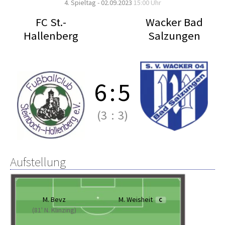
4. Spieltag - 02.09.2023
15:00 Uhr
FC St.-
Wacker Bad
Hallenberg
Salzungen
6
:
5
(3
:
3)
Aufstellung
M. Bevz
M. Weisheit
C
(81' N. Klinzing)