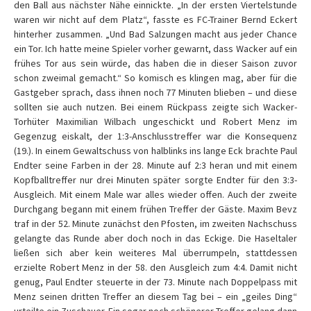
den Ball aus nächster Nähe einnickte. „In der ersten Viertelstunde
waren wir nicht auf dem Platz“, fasste es FC-Trainer Bernd Eckert
hinterher zusammen. „Und Bad Salzungen macht aus jeder Chance
ein Tor. Ich hatte meine Spieler vorher gewarnt, dass Wacker auf ein
frühes Tor aus sein würde, das haben die in dieser Saison zuvor
schon zweimal gemacht.“ So komisch es klingen mag, aber für die
Gastgeber sprach, dass ihnen noch 77 Minuten blieben – und diese
sollten sie auch nutzen. Bei einem Rückpass zeigte sich Wacker-
Torhüter Maximilian Wilbach ungeschickt und Robert Menz im
Gegenzug eiskalt, der 1:3-Anschlusstreffer war die Konsequenz
(19.). In einem Gewaltschuss von halblinks ins lange Eck brachte Paul
Endter seine Farben in der 28. Minute auf 2:3 heran und mit einem
Kopfballtreffer nur drei Minuten später sorgte Endter für den 3:3-
Ausgleich. Mit einem Male war alles wieder offen. Auch der zweite
Durchgang begann mit einem frühen Treffer der Gäste. Maxim Bevz
traf in der 52. Minute zunächst den Pfosten, im zweiten Nachschuss
gelangte das Runde aber doch noch in das Eckige. Die Haseltaler
ließen sich aber kein weiteres Mal überrumpeln, stattdessen
erzielte Robert Menz in der 58. den Ausgleich zum 4:4. Damit nicht
genug, Paul Endter steuerte in der 73. Minute nach Doppelpass mit
Menz seinen dritten Treffer an diesem Tag bei – ein „geiles Ding“