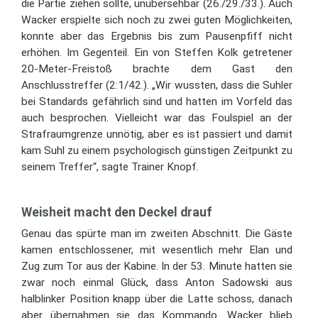
die Partie ziehen sollte, unübersehbar (26./29./33.). Auch
Wacker erspielte sich noch zu zwei guten Möglichkeiten,
konnte aber das Ergebnis bis zum Pausenpfiff nicht
erhöhen. Im Gegenteil. Ein von Steffen Kolk getretener
20-Meter-Freistoß brachte dem Gast den
Anschlusstreffer (2:1/42.). „Wir wussten, dass die Suhler
bei Standards gefährlich sind und hatten im Vorfeld das
auch besprochen. Vielleicht war das Foulspiel an der
Strafraumgrenze unnötig, aber es ist passiert und damit
kam Suhl zu einem psychologisch günstigen Zeitpunkt zu
seinem Treffer“, sagte Trainer Knopf.
Weisheit macht den Deckel drauf
Genau das spürte man im zweiten Abschnitt. Die Gäste
kamen entschlossener, mit wesentlich mehr Elan und
Zug zum Tor aus der Kabine. In der 53. Minute hatten sie
zwar noch einmal Glück, dass Anton Sadowski aus
halblinker Position knapp über die Latte schoss, danach
aber übernahmen sie das Kommando. Wacker blieb