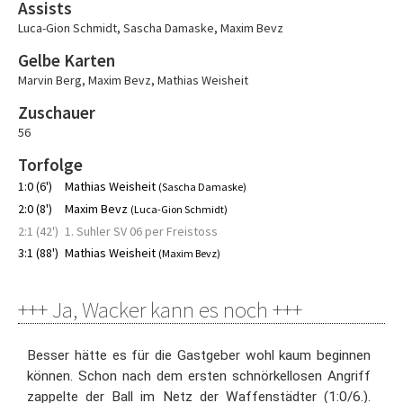
Assists
Luca-Gion Schmidt
,
Sascha Damaske
,
Maxim Bevz
Gelbe Karten
Marvin Berg
,
Maxim Bevz
,
Mathias Weisheit
Zuschauer
56
Torfolge
1:0 (6')
Mathias Weisheit
(Sascha Damaske)
2:0 (8')
Maxim Bevz
(Luca-Gion Schmidt)
2:1 (42')
1. Suhler SV 06 per Freistoss
3:1 (88')
Mathias Weisheit
(Maxim Bevz)
+++ Ja, Wacker kann es noch +++
Besser hätte es für die Gastgeber wohl kaum beginnen
können. Schon nach dem ersten schnörkellosen Angriff
zappelte der Ball im Netz der Waffenstädter (1:0/6.).