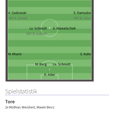
A. Sadowski
S. Damaske
(94' A. Schel)
(69' B. Cibo)
Lu. Schmidt
A. Hlawatschek
(69' R. Luther)
M. Kharin
S. Kuhn
M. Berg
Le. Schmidt
D. Ader
Spielstatistik
Tore
2x Mathias Weisheit
,
Maxim Bevz