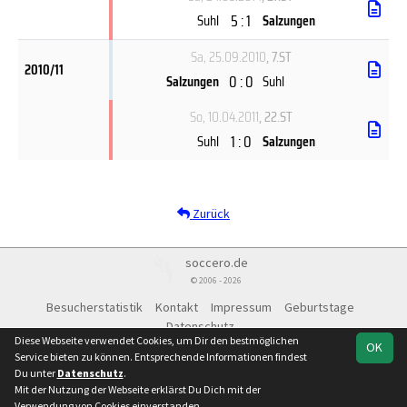
5 : 1
Suhl
Salzungen
Sa, 25.09.2010
, 7.ST
2010/11
0 : 0
Salzungen
Suhl
So, 10.04.2011
, 22.ST
1 : 0
Suhl
Salzungen
Zurück
soccero.de
© 2006 - 2026
Besucherstatistik
Kontakt
Impressum
Geburtstage
Datenschutz
Diese Webseite verwendet Cookies, um Dir den bestmöglichen
OK
Service bieten zu können. Entsprechende Informationen findest
Du unter
Datenschutz
.
Mit der Nutzung der Webseite erklärst Du Dich mit der
Team
Landesklasse
Spielplan
Statistik
Verwendung von Cookies einverstanden.