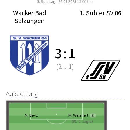
3. Spieltag - 26.08.2023
15:00 Uhr
Wacker Bad
1. Suhler SV 06
Salzungen
3
:
1
(2
:
1)
Aufstellung
M. Bevz
M. Weisheit
C
(91' L. Jägle)