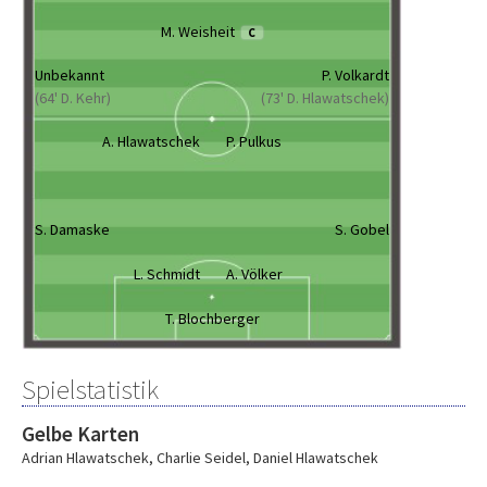
M. Weisheit
C
Unbekannt
P. Volkardt
(64' D. Kehr)
(73' D. Hlawatschek)
A. Hlawatschek
P. Pulkus
S. Damaske
S. Gobel
L. Schmidt
A. Völker
T. Blochberger
Spielstatistik
Gelbe Karten
Adrian Hlawatschek
,
Charlie Seidel
,
Daniel Hlawatschek