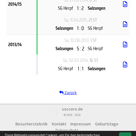
2014/15
1 : 2
SG Herpf
Salzungen
Sa, 11.04.2015
, 21.ST
1 : 0
Salzungen
SG Herpf
Sa, 10.08.2013
, 1.ST
2013/14
5 : 2
Salzungen
SG Herpf
So, 02.03.2014
, 16.ST
1 : 1
SG Herpf
Salzungen
Zurück
soccero.de
© 2006 - 2026
Besucherstatistik
Kontakt
Impressum
Geburtstage
Datenschutz
Diese Webseite verwendet Cookies, um Dir den bestmöglichen