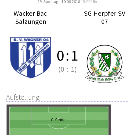
29. Spieltag - 10.06.2018
15:00 Uhr
Wacker Bad
SG Herpfer SV
Salzungen
07
0
:
1
(0
:
1)
Aufstellung
C. Seidel