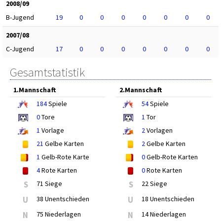
2008/09
B-Jugend
19
0
0
0
0
0
0
0
2007/08
C-Jugend
17
0
0
0
0
0
0
0
Gesamtstatistik
1.Mannschaft
2.Mannschaft
184
Spiele
54
Spiele
0
Tore
1
Tor
1
Vorlage
2
Vorlagen
21
Gelbe Karten
2
Gelbe Karten
1
Gelb-Rote Karte
0
Gelb-Rote Karten
4
Rote Karten
0
Rote Karten
S
71 Siege
S
22 Siege
U
38 Unentschieden
U
18 Unentschieden
N
75 Niederlagen
N
14 Niederlagen