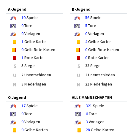
A-Jugend
B-Jugend
10
Spiele
56
Spiele
0
Tore
5
Tore
0
Vorlagen
0
Vorlagen
1
Gelbe Karte
4
Gelbe Karten
0
Gelb-Rote Karten
0
Gelb-Rote Karten
1
Rote Karte
0
Rote Karten
S
5 Siege
S
33 Siege
U
2 Unentschieden
U
2 Unentschieden
N
3 Niederlagen
N
21 Niederlagen
C-Jugend
ALLE MANNSCHAFTEN
17
Spiele
321
Spiele
0
Tore
6
Tore
0
Vorlagen
3
Vorlagen
0
Gelbe Karten
28
Gelbe Karten