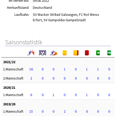
im Verein bis:
09.08.2022
Herkunftsland:
Deutschland
Laufbahn:
SV Wacker 04 Bad Salzungen, FC Rot Weiss
Erfurt, SV Gumpoldia Gumpelstadt
Saisonstatistik
2021/22
1.Mannschaft
16
0
0
1
0
1
1
0
2.Mannschaft
2
0
0
0
0
0
0
0
2020/21
1.Mannschaft
6
0
1
0
0
1
0
0
2019/20
1.Mannschaft
15
0
0
2
0
0
0
0