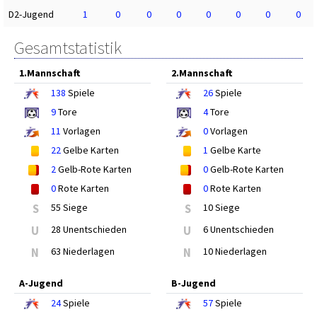
D2-Jugend
1
0
0
0
0
0
0
0
Gesamtstatistik
1.Mannschaft
2.Mannschaft
138
Spiele
26
Spiele
9
Tore
4
Tore
11
Vorlagen
0
Vorlagen
22
Gelbe Karten
1
Gelbe Karte
2
Gelb-Rote Karten
0
Gelb-Rote Karten
0
Rote Karten
0
Rote Karten
S
55 Siege
S
10 Siege
U
28 Unentschieden
U
6 Unentschieden
N
63 Niederlagen
N
10 Niederlagen
A-Jugend
B-Jugend
24
Spiele
57
Spiele