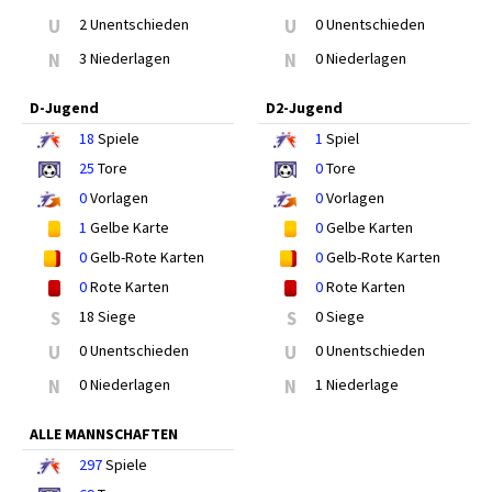
U
2 Unentschieden
U
0 Unentschieden
N
3 Niederlagen
N
0 Niederlagen
D-Jugend
D2-Jugend
18
Spiele
1
Spiel
25
Tore
0
Tore
0
Vorlagen
0
Vorlagen
1
Gelbe Karte
0
Gelbe Karten
0
Gelb-Rote Karten
0
Gelb-Rote Karten
0
Rote Karten
0
Rote Karten
S
18 Siege
S
0 Siege
U
0 Unentschieden
U
0 Unentschieden
N
0 Niederlagen
N
1 Niederlage
ALLE MANNSCHAFTEN
297
Spiele