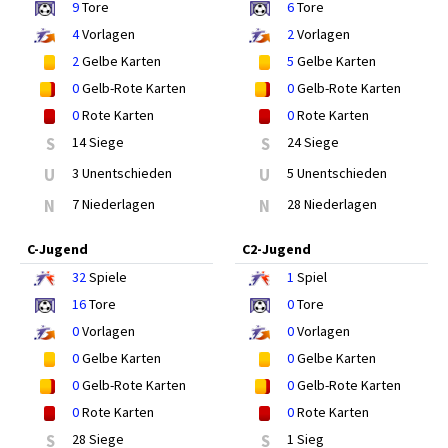
9
Tore
6
Tore
4
Vorlagen
2
Vorlagen
2
Gelbe Karten
5
Gelbe Karten
0
Gelb-Rote Karten
0
Gelb-Rote Karten
0
Rote Karten
0
Rote Karten
S
14 Siege
S
24 Siege
U
3 Unentschieden
U
5 Unentschieden
N
7 Niederlagen
N
28 Niederlagen
C-Jugend
C2-Jugend
32
Spiele
1
Spiel
16
Tore
0
Tore
0
Vorlagen
0
Vorlagen
0
Gelbe Karten
0
Gelbe Karten
0
Gelb-Rote Karten
0
Gelb-Rote Karten
0
Rote Karten
0
Rote Karten
S
28 Siege
S
1 Sieg