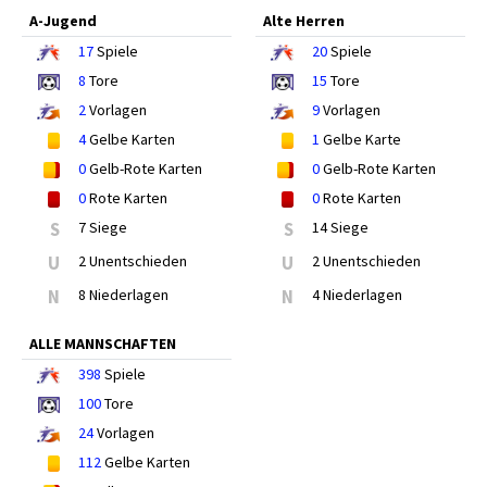
A-Jugend
Alte Herren
17
Spiele
20
Spiele
8
Tore
15
Tore
2
Vorlagen
9
Vorlagen
4
Gelbe Karten
1
Gelbe Karte
0
Gelb-Rote Karten
0
Gelb-Rote Karten
0
Rote Karten
0
Rote Karten
S
7 Siege
S
14 Siege
U
2 Unentschieden
U
2 Unentschieden
N
8 Niederlagen
N
4 Niederlagen
ALLE MANNSCHAFTEN
398
Spiele
100
Tore
24
Vorlagen
112
Gelbe Karten