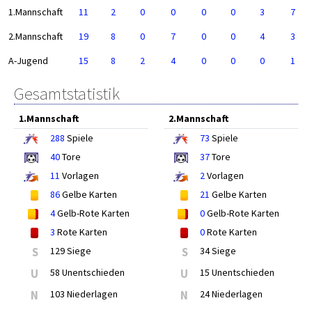
1.Mannschaft
11
2
0
0
0
0
3
7
2.Mannschaft
19
8
0
7
0
0
4
3
A-Jugend
15
8
2
4
0
0
0
1
Gesamtstatistik
1.Mannschaft
2.Mannschaft
288
Spiele
73
Spiele
40
Tore
37
Tore
11
Vorlagen
2
Vorlagen
86
Gelbe Karten
21
Gelbe Karten
4
Gelb-Rote Karten
0
Gelb-Rote Karten
3
Rote Karten
0
Rote Karten
S
129 Siege
S
34 Siege
U
58 Unentschieden
U
15 Unentschieden
N
103 Niederlagen
N
24 Niederlagen