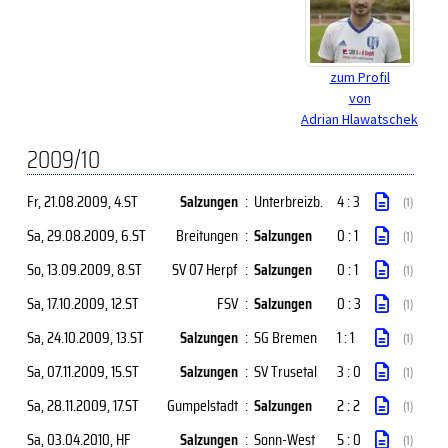
zum Profil
von
Adrian Hlawatschek
2009/10
Fr, 21.08.2009
, 4.ST
Salzungen
:
Unterbreizb.
4 : 3
(1)
Sa, 29.08.2009
, 6.ST
Breitungen
:
Salzungen
0 : 1
(1)
So, 13.09.2009
, 8.ST
SV 07 Herpf
:
Salzungen
0 : 1
(1)
Sa, 17.10.2009
, 12.ST
FSV
:
Salzungen
0 : 3
(1)
Sa, 24.10.2009
, 13.ST
Salzungen
:
SG Bremen
1 : 1
(1)
Sa, 07.11.2009
, 15.ST
Salzungen
:
SV Trusetal
3 : 0
(1)
Sa, 28.11.2009
, 17.ST
Gumpelstadt
:
Salzungen
2 : 2
(1)
Sa, 03.04.2010
, HF
Salzungen
:
Sonn-West
5 : 0
(1)