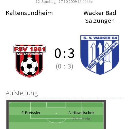
12. Spieltag - 17.10.2009
15:00 Uhr
Kaltensundheim
Wacker Bad
Salzungen
0
:
3
(0
:
3)
Aufstellung
F. Preissler
A. Hlawatschek
(74' D. Kehr)