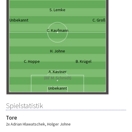
S. Lemke
Unbekannt
C. Groß
C. Kaufmann
H. Johne
C. Hoppe
B. Krügel
A. Kästner
(88' M. Schmidt)
Unbekannt
Spielstatistik
Tore
2x Adrian Hlawatschek
,
Holger Johne