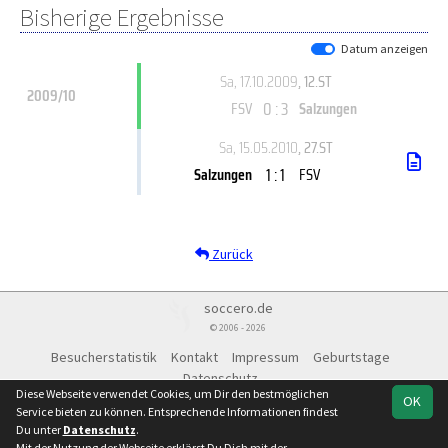
Bisherige Ergebnisse
Datum anzeigen
Sa, 17.10.2009
, 12.ST
2009/10
0 : 3
FSV
Salzungen
Sa, 15.05.2010
, 27.ST
1 : 1
Salzungen
FSV
Zurück
soccero.de
© 2006 - 2026
Besucherstatistik
Kontakt
Impressum
Geburtstage
Datenschutz
Diese Webseite verwendet Cookies, um Dir den bestmöglichen
OK
Service bieten zu können. Entsprechende Informationen findest
Du unter
Datenschutz
.
Mit der Nutzung der Webseite erklärst Du Dich mit der