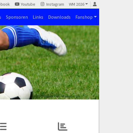
ebook
Youtube
Instagram
WM 2026
s
Sponsoren
Links
Downloads
Fanshop