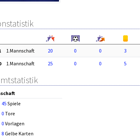
nstatistik
1
1.Mannschaft
20
0
0
3
0
1.Mannschaft
25
0
0
5
mtstatistik
schaft
45
Spiele
0
Tore
0
Vorlagen
8
Gelbe Karten