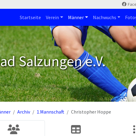
Fac
Startseite
Verein
Männer
Nachwuchs
Foto
ad Salzungen e.V.
änner
Archiv
1.Mannschaft
Christopher Hoppe