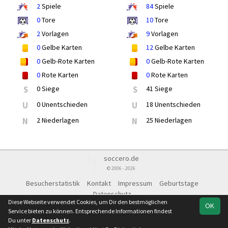
2
Spiele
84
Spiele
0
Tore
10
Tore
2
Vorlagen
9
Vorlagen
0
Gelbe Karten
12
Gelbe Karten
0
Gelb-Rote Karten
0
Gelb-Rote Karten
0
Rote Karten
0
Rote Karten
S
0 Siege
S
41 Siege
U
0 Unentschieden
U
18 Unentschieden
N
2 Niederlagen
N
25 Niederlagen
soccero.de
© 2006 - 2026
Besucherstatistik
Kontakt
Impressum
Geburtstage
Datenschutz
Diese Webseite verwendet Cookies, um Dir den bestmöglichen
OK
Service bieten zu können. Entsprechende Informationen findest
Du unter
Datenschutz
.