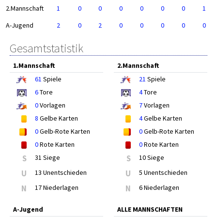
2.Mannschaft
1
0
0
0
0
0
0
1
A-Jugend
2
0
2
0
0
0
0
0
Gesamtstatistik
1.Mannschaft
2.Mannschaft
61
Spiele
21
Spiele
6
Tore
4
Tore
0
Vorlagen
7
Vorlagen
8
Gelbe Karten
4
Gelbe Karten
0
Gelb-Rote Karten
0
Gelb-Rote Karten
0
Rote Karten
0
Rote Karten
S
31 Siege
S
10 Siege
U
13 Unentschieden
U
5 Unentschieden
N
17 Niederlagen
N
6 Niederlagen
A-Jugend
ALLE MANNSCHAFTEN