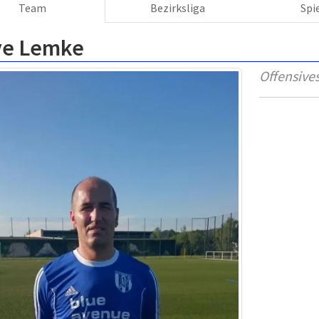
Team
Bezirksliga
Spi
ve Lemke
Offensives