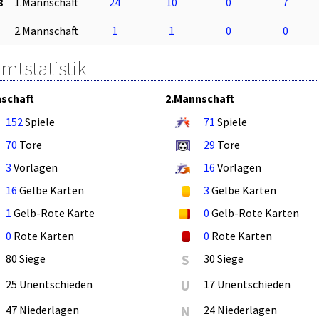
8
1.Mannschaft
24
10
0
7
2.Mannschaft
1
1
0
0
mtstatistik
schaft
2.Mannschaft
152
Spiele
71
Spiele
70
Tore
29
Tore
3
Vorlagen
16
Vorlagen
16
Gelbe Karten
3
Gelbe Karten
1
Gelb-Rote Karte
0
Gelb-Rote Karten
0
Rote Karten
0
Rote Karten
80 Siege
S
30 Siege
25 Unentschieden
U
17 Unentschieden
47 Niederlagen
N
24 Niederlagen