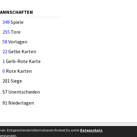
MANNSCHAFTEN
349
Spiele
255
Tore
58
Vorlagen
22
Gelbe Karten
1
Gelb-Rote Karte
0
Rote Karten
201 Siege
57 Unentschieden
91 Niederlagen
Besucherstatistik
Kontakt
nnen. Entsprechende Informationen findest Du unter
Datenschutz
.
verstanden.