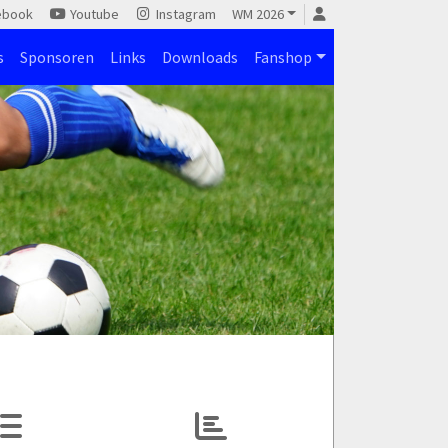
ebook
Youtube
Instagram
WM 2026
s
Sponsoren
Links
Downloads
Fanshop