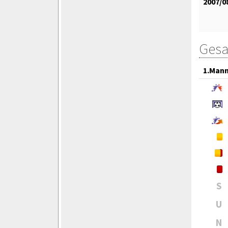
2007/0
Gesa
1.Mann
S
U
N