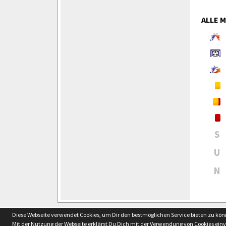
ALLE 
S
U
N
soccero.de
Diese Webseite verwendet Cookies, um Dir den bestmöglichen Service bieten zu kö
© 2006 - 2026
Mit der Nutzung der Webseite erklärst Du Dich mit der Verwendung von Cookies ein