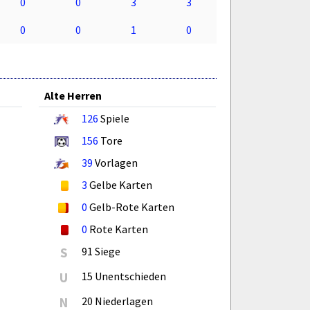
0
0
3
3
0
0
1
0
Alte Herren
126
Spiele
156
Tore
39
Vorlagen
3
Gelbe Karten
0
Gelb-Rote Karten
0
Rote Karten
S
91 Siege
U
15 Unentschieden
N
20 Niederlagen