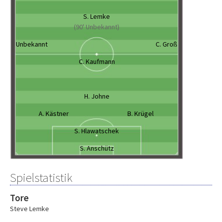
S. Lemke
(90' Unbekannt)
Unbekannt
C. Groß
C. Kaufmann
H. Johne
A. Kästner
B. Krügel
S. Hlawatschek
S. Anschütz
Spielstatistik
Tore
Steve Lemke