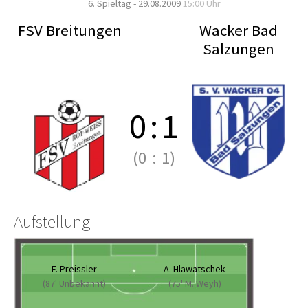
6. Spieltag - 29.08.2009
15:00 Uhr
FSV Breitungen
Wacker Bad
Salzungen
0
:
1
(0
:
1)
Aufstellung
F. Preissler
A. Hlawatschek
(87' Unbekannt)
(75' M. Weyh)