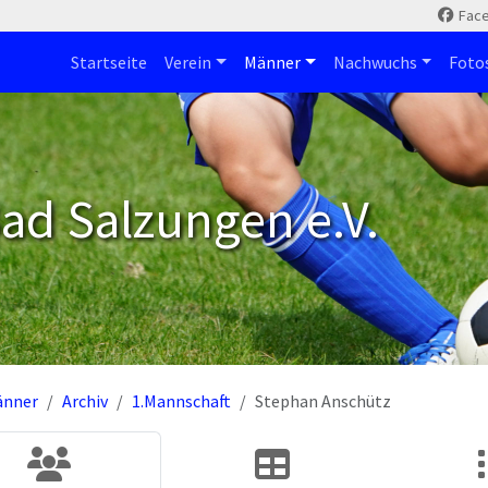
Fac
Startseite
Verein
Männer
Nachwuchs
Foto
ad Salzungen e.V.
änner
Archiv
1.Mannschaft
Stephan Anschütz