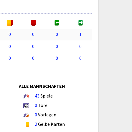
0
0
0
1
0
0
0
0
0
0
0
0
ALLE MANNSCHAFTEN
43
Spiele
0
Tore
0
Vorlagen
2
Gelbe Karten