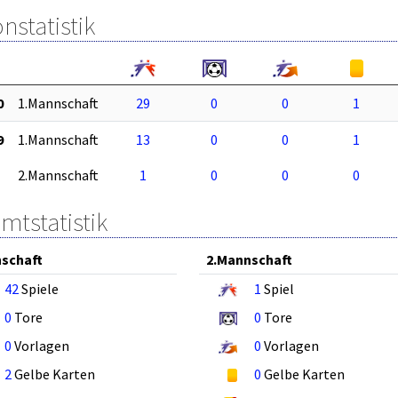
nstatistik
0
1.Mannschaft
29
0
0
1
9
1.Mannschaft
13
0
0
1
2.Mannschaft
1
0
0
0
mtstatistik
schaft
2.Mannschaft
42
Spiele
1
Spiel
0
Tore
0
Tore
0
Vorlagen
0
Vorlagen
2
Gelbe Karten
0
Gelbe Karten