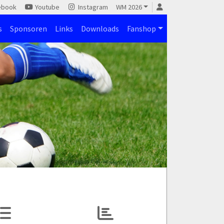
ebook
Youtube
Instagram
WM 2026
s
Sponsoren
Links
Downloads
Fanshop