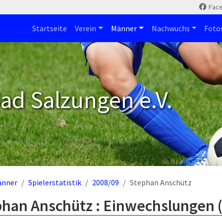
Fac
Startseite
Verein
Männer
Nachwuchs
Foto
ad Salzungen e.V.
änner
Spielerstatistik
2008/09
Stephan Anschütz
phan Anschütz : Einwechslungen 