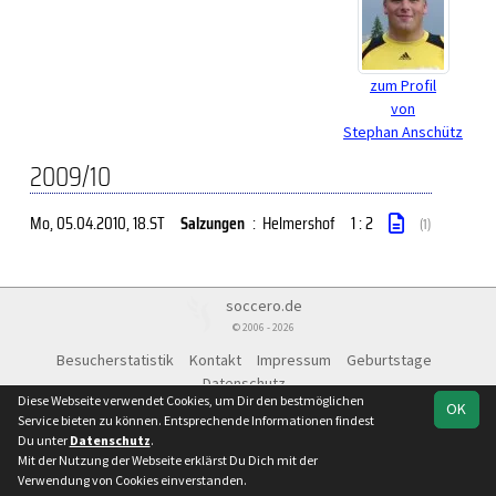
zum Profil
von
Stephan Anschütz
2009/10
Mo, 05.04.2010
, 18.ST
Salzungen
:
Helmershof
1 : 2
(1)
soccero.de
© 2006 - 2026
Besucherstatistik
Kontakt
Impressum
Geburtstage
Datenschutz
Diese Webseite verwendet Cookies, um Dir den bestmöglichen
OK
Service bieten zu können. Entsprechende Informationen findest
Du unter
Datenschutz
.
Mit der Nutzung der Webseite erklärst Du Dich mit der
Verwendung von Cookies einverstanden.