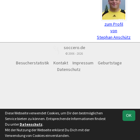
zum Profil
von
Stephan Anschütz
soccero.de
© 2006 - 2026
Besucherstatistik
Kontakt
Impressum
Geburtstage
Datenschutz
Diese Webseite verwendet Cookies, um Dir den bestmöglichen
OK
Service bieten zu können. Entsprechende Informationen findest
Du unter
Datenschutz
.
Mit der Nutzung der Webseite erklärst Du Dich mit der
Verwendung von Cookies einverstanden.