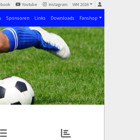
ebook
Youtube
Instagram
WM 2026
s
Sponsoren
Links
Downloads
Fanshop