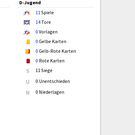
D-Jugend
11
Spiele
14
Tore
0
Vorlagen
0
Gelbe Karten
0
Gelb-Rote Karten
0
Rote Karten
S
11 Siege
U
0 Unentschieden
N
0 Niederlagen