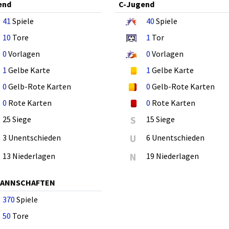
end
C-Jugend
41
Spiele
40
Spiele
10
Tore
1
Tor
0
Vorlagen
0
Vorlagen
1
Gelbe Karte
1
Gelbe Karte
0
Gelb-Rote Karten
0
Gelb-Rote Karten
0
Rote Karten
0
Rote Karten
25 Siege
S
15 Siege
3 Unentschieden
U
6 Unentschieden
13 Niederlagen
N
19 Niederlagen
MANNSCHAFTEN
370
Spiele
50
Tore