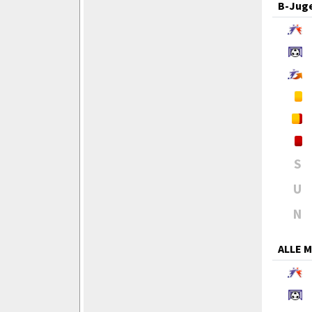
B-Jug
S
U
N
ALLE 