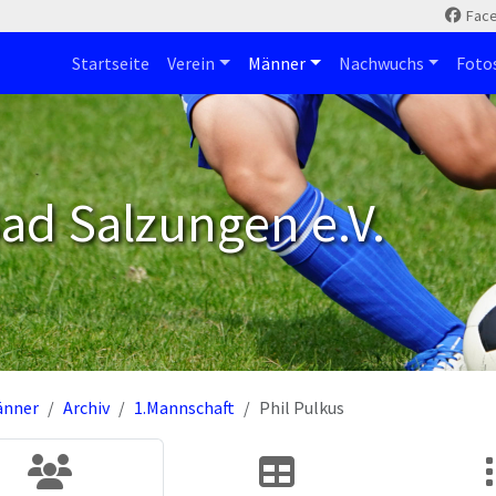
Fac
Startseite
Verein
Männer
Nachwuchs
Foto
ad Salzungen e.V.
änner
Archiv
1.Mannschaft
Phil Pulkus