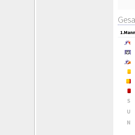
Gesa
1.Mann
S
U
N