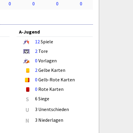
0
0
0
0
A-Jugend
12
Spiele
2
Tore
0
Vorlagen
2
Gelbe Karten
0
Gelb-Rote Karten
0
Rote Karten
S
6 Siege
U
3 Unentschieden
N
3 Niederlagen