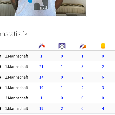
nstatistik
7
1.Mannschaft
1
0
1
0
6
1.Mannschaft
21
1
3
2
5
1.Mannschaft
14
0
2
6
3
1.Mannschaft
19
1
2
3
2.Mannschaft
1
0
0
0
2
1.Mannschaft
19
2
0
4