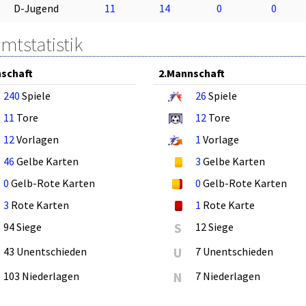
D-Jugend
11
14
0
0
mtstatistik
schaft
2.Mannschaft
240
Spiele
26
Spiele
11
Tore
12
Tore
12
Vorlagen
1
Vorlage
46
Gelbe Karten
3
Gelbe Karten
0
Gelb-Rote Karten
0
Gelb-Rote Karten
3
Rote Karten
1
Rote Karte
94 Siege
S
12 Siege
43 Unentschieden
U
7 Unentschieden
103 Niederlagen
N
7 Niederlagen