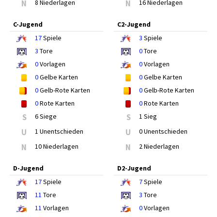
N
8 Niederlagen
N
16 Niederlagen
C-Jugend
C2-Jugend
17
Spiele
3
Spiele
3
Tore
0
Tore
0
Vorlagen
0
Vorlagen
0
Gelbe Karten
0
Gelbe Karten
0
Gelb-Rote Karten
0
Gelb-Rote Karten
0
Rote Karten
0
Rote Karten
S
6 Siege
S
1 Sieg
U
1 Unentschieden
U
0 Unentschieden
N
10 Niederlagen
N
2 Niederlagen
D-Jugend
D2-Jugend
17
Spiele
7
Spiele
11
Tore
3
Tore
11
Vorlagen
0
Vorlagen