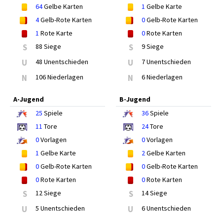
64
Gelbe Karten
1
Gelbe Karte
4
Gelb-Rote Karten
0
Gelb-Rote Karten
1
Rote Karte
0
Rote Karten
S
88 Siege
S
9 Siege
U
48 Unentschieden
U
7 Unentschieden
N
106 Niederlagen
N
6 Niederlagen
A-Jugend
B-Jugend
25
Spiele
36
Spiele
11
Tore
24
Tore
0
Vorlagen
0
Vorlagen
1
Gelbe Karte
2
Gelbe Karten
0
Gelb-Rote Karten
0
Gelb-Rote Karten
0
Rote Karten
0
Rote Karten
S
12 Siege
S
14 Siege
U
5 Unentschieden
U
6 Unentschieden