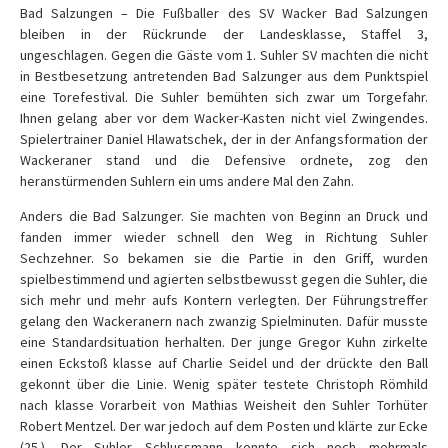
Bad Salzungen – Die Fußballer des SV Wacker Bad Salzungen
bleiben in der Rückrunde der Landesklasse, Staffel 3,
ungeschlagen. Gegen die Gäste vom 1. Suhler SV machten die nicht
in Bestbesetzung antretenden Bad Salzunger aus dem Punktspiel
eine Torefestival. Die Suhler bemühten sich zwar um Torgefahr.
Ihnen gelang aber vor dem Wacker-Kasten nicht viel Zwingendes.
Spielertrainer Daniel Hlawatschek, der in der Anfangsformation der
Wackeraner stand und die Defensive ordnete, zog den
heranstürmenden Suhlern ein ums andere Mal den Zahn.
Anders die Bad Salzunger. Sie machten von Beginn an Druck und
fanden immer wieder schnell den Weg in Richtung Suhler
Sechzehner. So bekamen sie die Partie in den Griff, wurden
spielbestimmend und agierten selbstbewusst gegen die Suhler, die
sich mehr und mehr aufs Kontern verlegten. Der Führungstreffer
gelang den Wackeranern nach zwanzig Spielminuten. Dafür musste
eine Standardsituation herhalten. Der junge Gregor Kuhn zirkelte
einen Eckstoß klasse auf Charlie Seidel und der drückte den Ball
gekonnt über die Linie. Wenig später testete Christoph Römhild
nach klasse Vorarbeit von Mathias Weisheit den Suhler Torhüter
Robert Mentzel. Der war jedoch auf dem Posten und klärte zur Ecke
(25.). Der Suhler Schlussmann konnte sich noch mehrmals