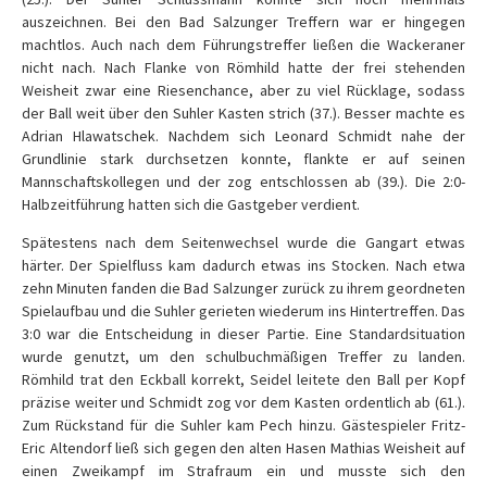
auszeichnen. Bei den Bad Salzunger Treffern war er hingegen
machtlos. Auch nach dem Führungstreffer ließen die Wackeraner
nicht nach. Nach Flanke von Römhild hatte der frei stehenden
Weisheit zwar eine Riesenchance, aber zu viel Rücklage, sodass
der Ball weit über den Suhler Kasten strich (37.). Besser machte es
Adrian Hlawatschek. Nachdem sich Leonard Schmidt nahe der
Grundlinie stark durchsetzen konnte, flankte er auf seinen
Mannschaftskollegen und der zog entschlossen ab (39.). Die 2:0-
Halbzeitführung hatten sich die Gastgeber verdient.
Spätestens nach dem Seitenwechsel wurde die Gangart etwas
härter. Der Spielfluss kam dadurch etwas ins Stocken. Nach etwa
zehn Minuten fanden die Bad Salzunger zurück zu ihrem geordneten
Spielaufbau und die Suhler gerieten wiederum ins Hintertreffen. Das
3:0 war die Entscheidung in dieser Partie. Eine Standardsituation
wurde genutzt, um den schulbuchmäßigen Treffer zu landen.
Römhild trat den Eckball korrekt, Seidel leitete den Ball per Kopf
präzise weiter und Schmidt zog vor dem Kasten ordentlich ab (61.).
Zum Rückstand für die Suhler kam Pech hinzu. Gästespieler Fritz-
Eric Altendorf ließ sich gegen den alten Hasen Mathias Weisheit auf
einen Zweikampf im Strafraum ein und musste sich den