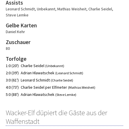
Assists
Leonard Schmidt
,
Unbekannt
,
Mathias Weisheit
,
Charlie Seidel
,
Steve Lemke
Gelbe Karten
Daniel Kehr
Zuschauer
80
Torfolge
1:0 (20')
Charlie Seidel
(Unbekannt)
2:0 (39')
Adrian Hlawatschek
(Leonard Schmidt)
3:0 (61')
Leonard Schmidt
(Charlie Seidel)
4:0 (73')
Charlie Seidel per Elfmeter
(Mathias Weisheit)
5:0 (88')
Adrian Hlawatschek
(Steve Lemke)
Wacker-Elf düpiert die Gäste aus der
Waffenstadt