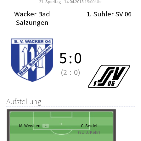
21. Spieltag - 14.04.2018
15:00 Uhr
Wacker Bad
1. Suhler SV 06
Salzungen
5
:
0
(2
:
0)
Aufstellung
M. Weisheit
C. Seidel
C
(82' D. Kehr)