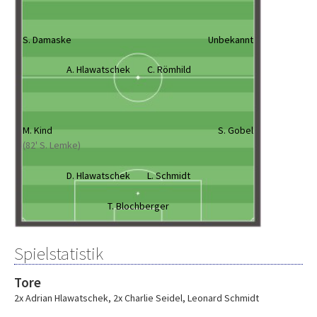
S. Damaske
Unbekannt
A. Hlawatschek
C. Römhild
M. Kind
S. Gobel
(82' S. Lemke)
D. Hlawatschek
L. Schmidt
T. Blochberger
Spielstatistik
Tore
2x Adrian Hlawatschek
,
2x Charlie Seidel
,
Leonard Schmidt