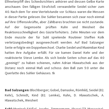
Elfmeterpfiff des Schiedsrichters anhören und dessen Gelbe Karte
anschauen. Den fälligen Strafstoß verwandelte Seidel sicher zum
4:0. Nach dem Tor eine Viertelstunde vor Schluss waren die Messen
in dieser Partie gelesen. Die Suhler besannen sich zwar noch einmal
auf ihre Offensivkräfte, aber Zählbares brachten sie nicht zustande.
Auf der Gegenseite prüften Kuhn und Weisheit die
Reaktionsschnelligkeit des GästeTorhüters. Zehn Minuten vor dem
Ende musste der für Suhl spielende Routinier Steffen Kolk
verletzungsbedingt ausgewechselt werden. Auf Bad Salzunger
Seite erfolgte ein Doppelwechsel. Charlie Seidel und Maximilian Kind
hatten ihre Aufgabe erfüllt. Für sie kamen Daniel Kehr und der
reaktivierte Steve Lemke. Als sich beide Seiten schon auf das 4:0
„geeinigt“ zu haben schienen, nahm Adrian Hlawatschek aus der
Distanz noch einmal Maß und schoss den Ball zum 5:0 unter die
Querlatte des Suhler Gehäuses. tk
Bad Salzungen:
Blochberger; Gobel, Damaske, Römhild, Seidel (82.
Kehr), Schmidt, Kind (82. Lemke), Kuhn, D. Hlawatschek, A.
Hlawatschek, Weisheit
Suhl:
Mentzel; Stößel, Jacobs, Zimmermann, Abazaj (73. Massuvira),