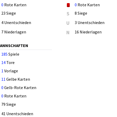
0
Rote Karten
0
Rote Karten
23 Siege
S
8 Siege
4 Unentschieden
U
3 Unentschieden
7 Niederlagen
N
16 Niederlagen
MANNSCHAFTEN
185
Spiele
14
Tore
1
Vorlage
11
Gelbe Karten
0
Gelb-Rote Karten
0
Rote Karten
79 Siege
41 Unentschieden