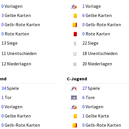
0
Vorlagen
1
Vorlage
3
Gelbe Karten
6
Gelbe Karten
0
Gelb-Rote Karten
0
Gelb-Rote Karten
0
Rote Karten
0
Rote Karten
13 Siege
S
22 Siege
11 Unentschieden
U
18 Unentschieden
12 Niederlagen
N
20 Niederlagen
end
C-Jugend
34
Spiele
27
Spiele
1
Tor
6
Tore
0
Vorlagen
0
Vorlagen
0
Gelbe Karten
1
Gelbe Karte
0
Gelb-Rote Karten
0
Gelb-Rote Karten