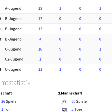
A-Jugend
12
1
0
1
2
B-Jugend
17
0
0
0
1
B-Jugend
13
1
0
0
0
B-Jugend
4
0
0
0
C-Jugend
16
5
0
1
C2-Jugend
1
0
0
0
9
C-Jugend
11
1
0
0
mtstatistik
schaft
2.Mannschaft
36
Spiele
60
Spiele
1
Tor
5
Tore