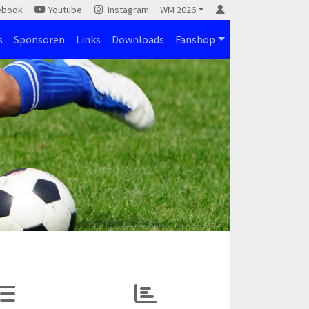
ebook
Youtube
Instagram
WM 2026
s
Sponsoren
Links
Downloads
Fanshop