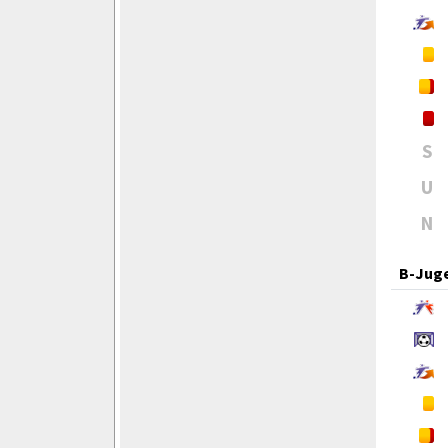
S
U
N
B-Jug