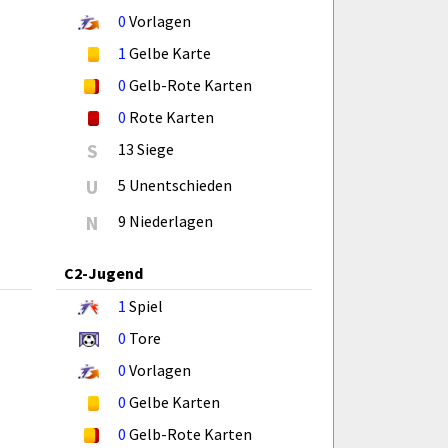
0
Vorlagen
1
Gelbe Karte
0
Gelb-Rote Karten
0
Rote Karten
S
13 Siege
U
5 Unentschieden
N
9 Niederlagen
C2-Jugend
1
Spiel
0
Tore
0
Vorlagen
0
Gelbe Karten
0
Gelb-Rote Karten