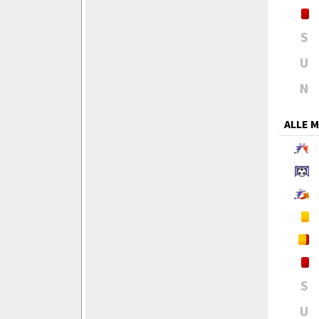
S
U
N
ALLE 
S
U