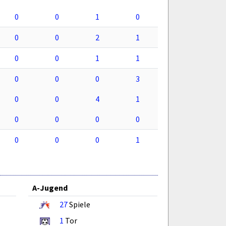
0
0
1
0
0
0
2
1
0
0
1
1
0
0
0
3
0
0
4
1
0
0
0
0
0
0
0
1
A-Jugend
27
Spiele
1
Tor