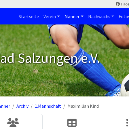
Fac
Startseite
Verein
Männer
Nachwuchs
Foto
ad Salzungen e.V.
änner
Archiv
1.Mannschaft
Maximilian Kind