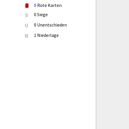
0
Rote Karten
S
0 Siege
U
0 Unentschieden
N
1 Niederlage