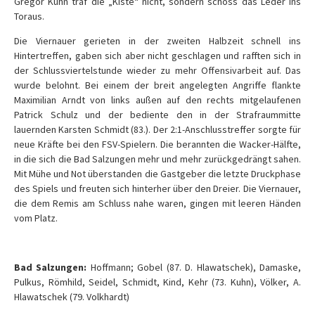
Gregor Kuhn traf die „Kiste“ nicht, sondern schoss das Leder ins
Toraus.
Die Viernauer gerieten in der zweiten Halbzeit schnell ins
Hintertreffen, gaben sich aber nicht geschlagen und rafften sich in
der Schlussviertelstunde wieder zu mehr Offensivarbeit auf. Das
wurde belohnt. Bei einem der breit angelegten Angriffe flankte
Maximilian Arndt von links außen auf den rechts mitgelaufenen
Patrick Schulz und der bediente den in der Strafraummitte
lauernden Karsten Schmidt (83.). Der 2:1-Anschlusstreffer sorgte für
neue Kräfte bei den FSV-Spielern. Die berannten die Wacker-Hälfte,
in die sich die Bad Salzungen mehr und mehr zurückgedrängt sahen.
Mit Mühe und Not überstanden die Gastgeber die letzte Druckphase
des Spiels und freuten sich hinterher über den Dreier. Die Viernauer,
die dem Remis am Schluss nahe waren, gingen mit leeren Händen
vom Platz.
Bad Salzungen:
Hoffmann; Gobel (87. D. Hlawatschek), Damaske,
Pulkus, Römhild, Seidel, Schmidt, Kind, Kehr (73. Kuhn), Völker, A.
Hlawatschek (79. Volkhardt)