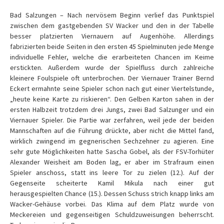
Bad Salzungen – Nach nervösem Beginn verlief das Punktspiel
zwischen dem gastgebenden SV Wacker und den in der Tabelle
besser platzierten Viernauern auf Augenhöhe. Allerdings
fabrizierten beide Seiten in den ersten 45 Spielminuten jede Menge
individuelle Fehler, welche die erarbeiteten Chancen im Keime
erstickten. Außerdem wurde der Spielfluss durch zahlreiche
kleinere Foulspiele oft unterbrochen. Der Viernauer Trainer Bernd
Eckert ermahnte seine Spieler schon nach gut einer Viertelstunde,
„heute keine Karte zu riskieren“. Den Gelben Karton sahen in der
ersten Halbzeit trotzdem drei Jungs, zwei Bad Salzunger und ein
Viernauer Spieler. Die Partie war zerfahren, weil jede der beiden
Mannschaften auf die Führung drückte, aber nicht die Mittel fand,
wirklich zwingend im gegnerischen Sechzehner zu agieren. Eine
sehr gute Möglichkeiten hatte Sascha Gobel, als der FSV-Torhüter
Alexander Weisheit am Boden lag, er aber im Strafraum einen
Spieler anschoss, statt ins leere Tor zu zielen (12.). Auf der
Gegenseite scheiterte Kamil Mikula nach einer gut
herausgespielten Chance (15.). Dessen Schuss strich knapp links am
Wacker-Gehäuse vorbei. Das Klima auf dem Platz wurde von
Meckereien und gegenseitigen Schuldzuweisungen beherrscht.