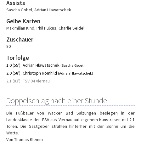
Assists
Sascha Gobel
,
Adrian Hlawatschek
Gelbe Karten
Maximilian Kind
,
Phil Pulkus
,
Charlie Seidel
Zuschauer
80
Torfolge
1:0 (55')
Adrian Hlawatschek
(Sascha Gobel)
2:0 (58')
Christoph Römhild
(Adrian Hlawatschek)
2:1 (83')
FSV 04 Viernau
Doppelschlag nach einer Stunde
Die Fußballer von Wacker Bad Salzungen besiegen in der
Landesklasse den FSV aus Viernau auf eigenem Kunstrasen mit 2:1
Toren. Die Gastgeber strahlen hinterher mit der Sonne um die
Wette.
Von Thomas Klemm