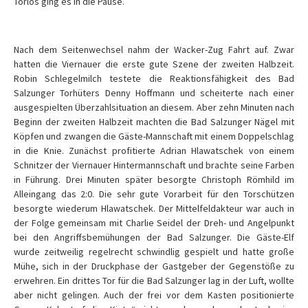
Torlos ging es in die Pause.
Nach dem Seitenwechsel nahm der Wacker-Zug Fahrt auf. Zwar
hatten die Viernauer die erste gute Szene der zweiten Halbzeit.
Robin Schlegelmilch testete die Reaktionsfähigkeit des Bad
Salzunger Torhüters Denny Hoffmann und scheiterte nach einer
ausgespielten Überzahlsituation an diesem. Aber zehn Minuten nach
Beginn der zweiten Halbzeit machten die Bad Salzunger Nägel mit
Köpfen und zwangen die Gäste-Mannschaft mit einem Doppelschlag
in die Knie. Zunächst profitierte Adrian Hlawatschek von einem
Schnitzer der Viernauer Hintermannschaft und brachte seine Farben
in Führung. Drei Minuten später besorgte Christoph Römhild im
Alleingang das 2:0. Die sehr gute Vorarbeit für den Torschützen
besorgte wiederum Hlawatschek. Der Mittelfeldakteur war auch in
der Folge gemeinsam mit Charlie Seidel der Dreh- und Angelpunkt
bei den Angriffsbemühungen der Bad Salzunger. Die Gäste-Elf
wurde zeitweilig regelrecht schwindlig gespielt und hatte große
Mühe, sich in der Druckphase der Gastgeber der Gegenstöße zu
erwehren. Ein drittes Tor für die Bad Salzunger lag in der Luft, wollte
aber nicht gelingen. Auch der frei vor dem Kasten positionierte