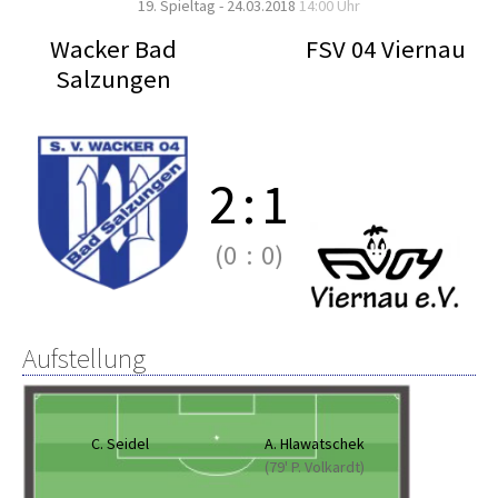
19. Spieltag - 24.03.2018
14:00 Uhr
Wacker Bad
FSV 04 Viernau
Salzungen
2
:
1
(0
:
0)
Aufstellung
C. Seidel
A. Hlawatschek
(79' P. Volkardt)