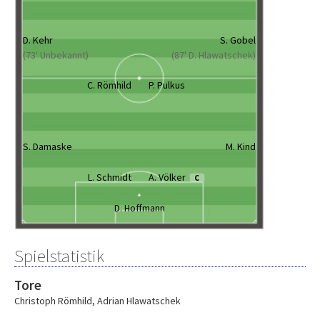
D. Kehr
S. Gobel
(73' Unbekannt)
(87' D. Hlawatschek)
C. Römhild
P. Pulkus
S. Damaske
M. Kind
L. Schmidt
A. Völker
C
D. Hoffmann
Spielstatistik
Tore
Christoph Römhild
,
Adrian Hlawatschek