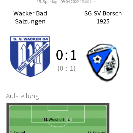
15. Spieltag - 09.04.2022
15:00 Uhr
Wacker Bad
SG SV Borsch
Salzungen
1925
0
:
1
(0
:
1)
Aufstellung
M. Weisheit
C
C. Seidel
M. Kümpel