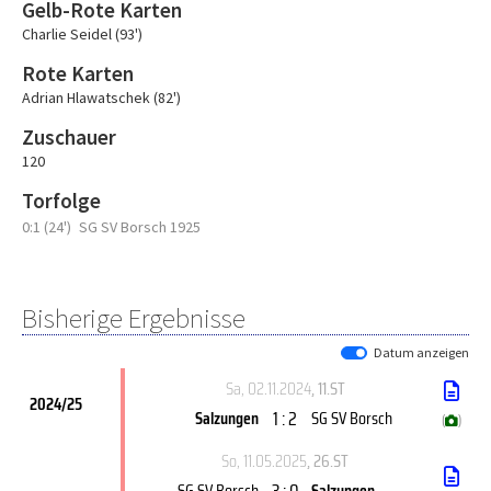
Gelb-Rote Karten
Charlie Seidel (93')
Rote Karten
Adrian Hlawatschek (82')
Zuschauer
120
Torfolge
0:1 (24')
SG SV Borsch 1925
Bisherige Ergebnisse
Datum anzeigen
Sa, 02.11.2024
, 11.ST
2024/25
1 : 2
Salzungen
SG SV Borsch
(
)
So, 11.05.2025
, 26.ST
3 : 0
SG SV Borsch
Salzungen