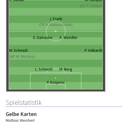
(67' F. Petter)
J. Frank
(79' A. Hlawatschek)
S. Damaske
A. Wendler
M. Schmidt
P. Volkardt
(46' M. Merjavy)
L. Schmidt
M. Berg
P. Konjevic
Spielstatistik
Gelbe Karten
Mathias Weisheit