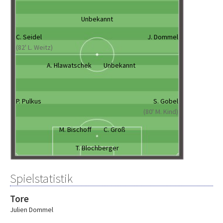
Unbekannt
C. Seidel
J. Dommel
(82' L. Weitz)
A. Hlawatschek
Unbekannt
P. Pulkus
S. Gobel
(80' M. Kind)
M. Bischoff
C. Groß
T. Blochberger
Spielstatistik
Tore
Julien Dommel