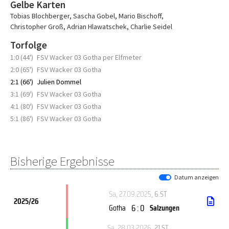
Gelbe Karten
Tobias Blochberger
,
Sascha Gobel
,
Mario Bischoff
,
Christopher Groß
,
Adrian Hlawatschek
,
Charlie Seidel
Torfolge
1:0 (44')
FSV Wacker 03 Gotha per Elfmeter
2:0 (65')
FSV Wacker 03 Gotha
2:1 (66')
Julien Dommel
3:1 (69')
FSV Wacker 03 Gotha
4:1 (80')
FSV Wacker 03 Gotha
5:1 (86')
FSV Wacker 03 Gotha
Bisherige Ergebnisse
Datum anzeigen
Sa, 27.09.2025
, 6.ST
2025/26
6 : 0
Gotha
Salzungen
Sa, 28.03.2026
, 21.ST