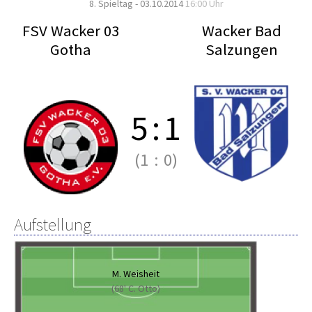
8. Spieltag - 03.10.2014
16:00 Uhr
FSV Wacker 03
Wacker Bad
Gotha
Salzungen
5
:
1
(1
:
0)
Aufstellung
M. Weisheit
(68' C. Otto)