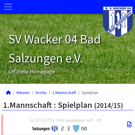
SV Wacker 04 Bad
Salzungen e.V.
Offizielle Homepage
Männer
Archiv
1.Mannschaft
Spielplan
1.Mannschaft :
Spielplan
(2014/15)
Sa, 02.08.2014
15:00
,
Landesklasse Staff. - 1.ST
2 : 3
Salzungen
ISO