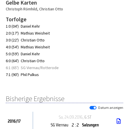
Gelbe Karten
Christoph Römhild
,
Christian Otto
Torfolge
1:0 (04')
Daniel Kehr
2:0 (17')
Mathias Weisheit
3:0 (22')
Christian Otto
4:0 (54')
Mathias Weisheit
5:0 (59')
Daniel Kehr
6:0 (64')
Christian Otto
6:1 (65')
SG Viernau/Rotterode
7:1 (90')
Phil Pulkus
Bisherige Ergebnisse
Datum anzeigen
Sa, 24.09.2016
, 6.ST
2016/17
2 : 2
SG Viernau
Salzungen