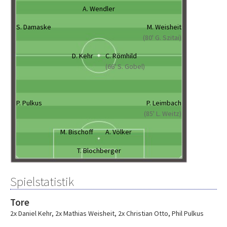
A. Wendler
S. Damaske
M. Weisheit
(80' G. Szitai)
D. Kehr
C. Römhild
(66' S. Gobel)
P. Pulkus
P. Leimbach
(85' L. Weitz)
M. Bischoff
A. Völker
T. Blochberger
Spielstatistik
Tore
2x Daniel Kehr
,
2x Mathias Weisheit
,
2x Christian Otto
,
Phil Pulkus