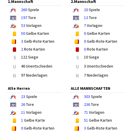
1.Mannschaft
2.Mannschaft
260
Spiele
20
Spiele
197
Tore
13
Tore
53
Vorlagen
7
Vorlagen
50
Gelbe Karten
0
Gelbe Karten
3
Gelb-Rote Karten
0
Gelb-Rote Karten
2
Rote Karten
0
Rote Karten
S
122 Siege
S
10 Siege
U
46 Unentschieden
U
3 Unentschieden
N
97 Niederlagen
N
7 Niederlagen
Alte Herren
ALLE MANNSCHAFTEN
23
Spiele
303
Spiele
26
Tore
236
Tore
11
Vorlagen
71
Vorlagen
1
Gelbe Karte
51
Gelbe Karten
0
Gelb-Rote Karten
3
Gelb-Rote Karten