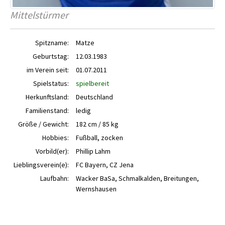
Mittelstürmer
Spitzname:
Matze
Geburtstag:
12.03.1983
im Verein seit:
01.07.2011
Spielstatus:
spielbereit
Herkunftsland:
Deutschland
Familienstand:
ledig
Größe / Gewicht:
182 cm / 85 kg
Hobbies:
Fußball, zocken
Vorbild(er):
Phillip Lahm
Lieblingsverein(e):
FC Bayern, CZ Jena
Laufbahn:
Wacker BaSa, Schmalkalden, Breitungen,
Wernshausen