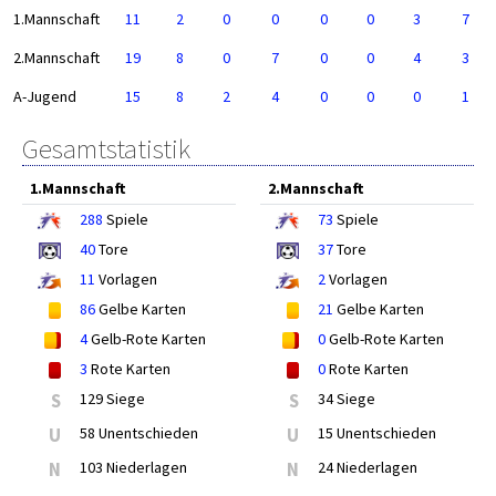
1.Mannschaft
11
2
0
0
0
0
3
7
2.Mannschaft
19
8
0
7
0
0
4
3
A-Jugend
15
8
2
4
0
0
0
1
Gesamtstatistik
1.Mannschaft
2.Mannschaft
288
Spiele
73
Spiele
40
Tore
37
Tore
11
Vorlagen
2
Vorlagen
86
Gelbe Karten
21
Gelbe Karten
4
Gelb-Rote Karten
0
Gelb-Rote Karten
3
Rote Karten
0
Rote Karten
S
129 Siege
S
34 Siege
U
58 Unentschieden
U
15 Unentschieden
N
103 Niederlagen
N
24 Niederlagen