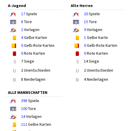
A-Jugend
Alte Herren
17
Spiele
20
Spiele
8
Tore
15
Tore
2
Vorlagen
9
Vorlagen
4
Gelbe Karten
1
Gelbe Karte
0
Gelb-Rote Karten
0
Gelb-Rote Karten
0
Rote Karten
0
Rote Karten
S
7 Siege
S
14 Siege
U
2 Unentschieden
U
2 Unentschieden
N
8 Niederlagen
N
4 Niederlagen
ALLE MANNSCHAFTEN
398
Spiele
100
Tore
24
Vorlagen
112
Gelbe Karten