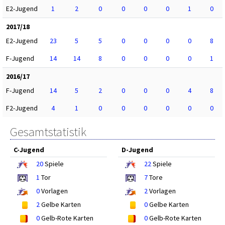
E2-Jugend
1
2
0
0
0
0
1
0
2017/18
E2-Jugend
23
5
5
0
0
0
0
8
F-Jugend
14
14
8
0
0
0
0
1
2016/17
F-Jugend
14
5
2
0
0
0
4
8
F2-Jugend
4
1
0
0
0
0
0
0
Gesamtstatistik
C-Jugend
D-Jugend
20
Spiele
22
Spiele
1
Tor
7
Tore
0
Vorlagen
2
Vorlagen
2
Gelbe Karten
0
Gelbe Karten
0
Gelb-Rote Karten
0
Gelb-Rote Karten