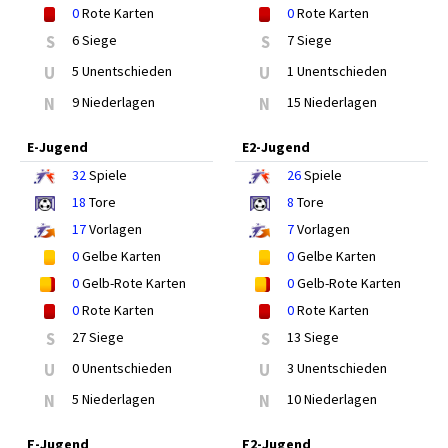
0
Rote Karten
0
Rote Karten
S
6 Siege
S
7 Siege
U
5 Unentschieden
U
1 Unentschieden
N
9 Niederlagen
N
15 Niederlagen
E-Jugend
E2-Jugend
32
Spiele
26
Spiele
18
Tore
8
Tore
17
Vorlagen
7
Vorlagen
0
Gelbe Karten
0
Gelbe Karten
0
Gelb-Rote Karten
0
Gelb-Rote Karten
0
Rote Karten
0
Rote Karten
S
27 Siege
S
13 Siege
U
0 Unentschieden
U
3 Unentschieden
N
5 Niederlagen
N
10 Niederlagen
F-Jugend
F2-Jugend