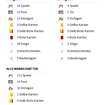
28
Spiele
4
Spiele
19
Tore
1
Tor
10
Vorlagen
0
Vorlagen
0
Gelbe Karten
0
Gelbe Karten
0
Gelb-Rote Karten
0
Gelb-Rote Karten
0
Rote Karten
0
Rote Karten
S
24 Siege
S
3 Siege
U
0 Unentschieden
U
0 Unentschieden
N
5 Niederlagen
N
2 Niederlagen
ALLE MANNSCHAFTEN
132
Spiele
54
Tore
36
Vorlagen
2
Gelbe Karten
0
Gelb-Rote Karten