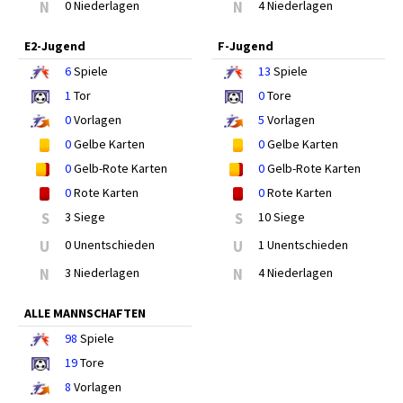
N
0 Niederlagen
N
4 Niederlagen
E2-Jugend
F-Jugend
6
Spiele
13
Spiele
1
Tor
0
Tore
0
Vorlagen
5
Vorlagen
0
Gelbe Karten
0
Gelbe Karten
0
Gelb-Rote Karten
0
Gelb-Rote Karten
0
Rote Karten
0
Rote Karten
S
3 Siege
S
10 Siege
U
0 Unentschieden
U
1 Unentschieden
N
3 Niederlagen
N
4 Niederlagen
ALLE MANNSCHAFTEN
98
Spiele
19
Tore
8
Vorlagen