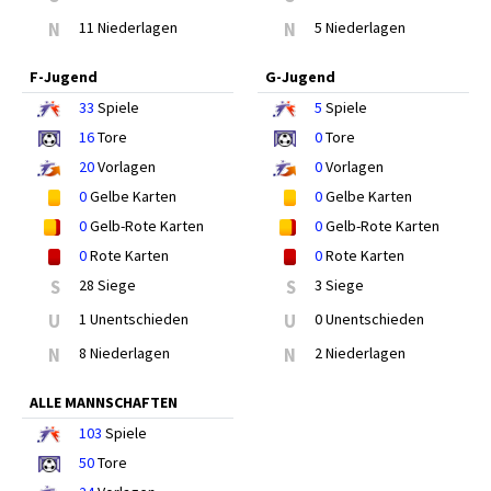
N
11 Niederlagen
N
5 Niederlagen
F-Jugend
G-Jugend
33
Spiele
5
Spiele
16
Tore
0
Tore
20
Vorlagen
0
Vorlagen
0
Gelbe Karten
0
Gelbe Karten
0
Gelb-Rote Karten
0
Gelb-Rote Karten
0
Rote Karten
0
Rote Karten
S
28 Siege
S
3 Siege
U
1 Unentschieden
U
0 Unentschieden
N
8 Niederlagen
N
2 Niederlagen
ALLE MANNSCHAFTEN
103
Spiele
50
Tore