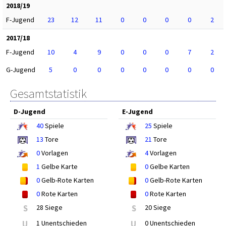
2018/19
F-Jugend
23
12
11
0
0
0
0
2
2017/18
F-Jugend
10
4
9
0
0
0
7
2
G-Jugend
5
0
0
0
0
0
0
0
Gesamtstatistik
D-Jugend
E-Jugend
40
Spiele
25
Spiele
13
Tore
21
Tore
0
Vorlagen
4
Vorlagen
1
Gelbe Karte
0
Gelbe Karten
0
Gelb-Rote Karten
0
Gelb-Rote Karten
0
Rote Karten
0
Rote Karten
S
28 Siege
S
20 Siege
U
1 Unentschieden
U
0 Unentschieden