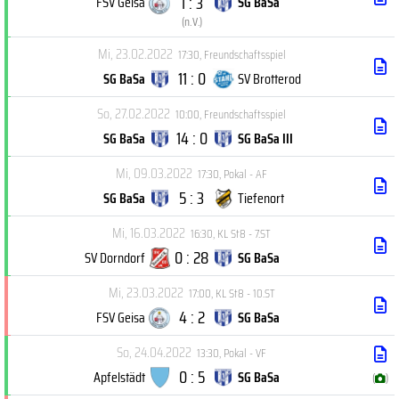
1 : 3
FSV Geisa
SG BaSa
(
n.V.
)
Mi, 23.02.2022
17:30
,
Freundschaftsspiel
11 : 0
SG BaSa
SV Brotterod
So, 27.02.2022
10:00
,
Freundschaftsspiel
14 : 0
SG BaSa
SG BaSa III
Mi, 09.03.2022
17:30
,
Pokal - AF
5 : 3
SG BaSa
Tiefenort
Mi, 16.03.2022
16:30
,
KL St8 - 7.ST
0 : 28
SV Dorndorf
SG BaSa
Mi, 23.03.2022
17:00
,
KL St8 - 10.ST
4 : 2
FSV Geisa
SG BaSa
So, 24.04.2022
13:30
,
Pokal - VF
0 : 5
Apfelstädt
SG BaSa
(
)