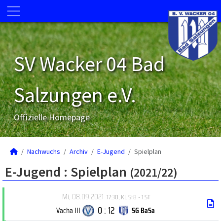
SV Wacker 04 Bad
Salzungen e.V.
Offizielle Homepage
Nachwuchs
Archiv
E-Jugend
Spielplan
E-Jugend :
Spielplan
(2021/22)
Mi, 08.09.2021
17:30
,
KL St8 - 1.ST
0 : 12
Vacha III
SG BaSa