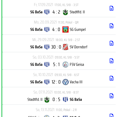
Fr, 17.09.2021
17:00
,
KL St8 - 3.ST
4 : 2
SG BaSa
Stadtlfd. II
Mo, 20.09.2021
11:30
,
Pokal - QR
4 : 0
SG BaSa
SG Gumpel
Mi, 29.09.2021
18:00
,
KL St8 - 2.ST
30 : 0
SG BaSa
SV Dorndorf
So, 03.10.2021
09:30
,
KL St8 - 5.ST
5 : 1
SG BaSa
FSV Geisa
So, 10.10.2021
09:30
,
KL St8 - 6.ST
12 : 0
SG BaSa
Vacha III
So, 07.11.2021
10:00
,
KL St8 - 8.ST
0 : 5
Stadtlfd. II
SG BaSa
Sa, 13.11.2021
11:00
,
Pokal - 2.R