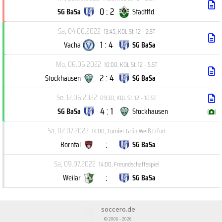
0 : 2
SG BaSa
Stadtlfd.
Sa, 04.06.2022
13:45
,
KOL St. 12 - 2.ST
1 : 4
Vacha
SG BaSa
Mo, 06.06.2022
10:00
,
KOL St. 12 - 5.ST
2 : 4
Stockhausen
SG BaSa
So, 12.06.2022
09:30
,
KOL St. 12 - 10.ST
4 : 1
SG BaSa
Stockhausen
(
)
Sa, 02.07.2022
14:00
,
Turnier Grün Weiß Erfurt
:
Borntal
SG BaSa
Sa, 09.07.2022
14:00
,
Freundschaftsspiel
:
Weilar
SG BaSa
soccero.de
© 2006 - 2026