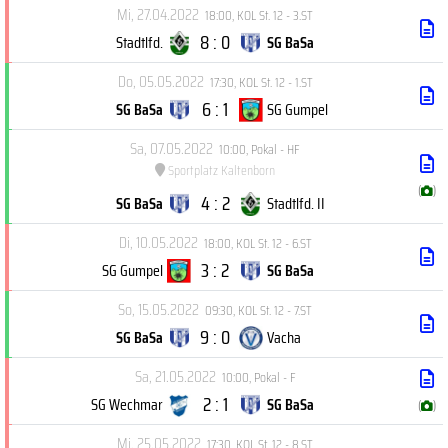
Mi, 27.04.2022
18:00
,
KOL St. 12 - 3.ST
8 : 0
Stadtlfd.
SG BaSa
Do, 05.05.2022
17:30
,
KOL St. 12 - 1.ST
6 : 1
SG BaSa
SG Gumpel
Sa, 07.05.2022
10:00
,
Pokal - HF
Sportplatz Kaltenborn
(
)
4 : 2
SG BaSa
Stadtlfd. II
Di, 10.05.2022
18:00
,
KOL St. 12 - 6.ST
3 : 2
SG Gumpel
SG BaSa
So, 15.05.2022
09:30
,
KOL St. 12 - 7.ST
9 : 0
SG BaSa
Vacha
Sa, 21.05.2022
10:00
,
Pokal - F
2 : 1
SG Wechmar
SG BaSa
(
)
Mi, 25.05.2022
17:30
,
KOL St. 12 - 8.ST