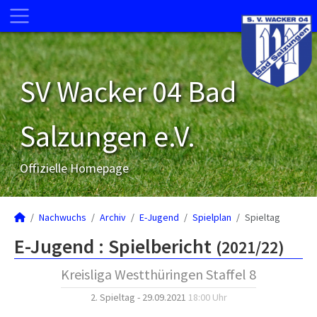
SV Wacker 04 Bad
Salzungen e.V.
Offizielle Homepage
Nachwuchs
Archiv
E-Jugend
Spielplan
Spieltag
E-Jugend :
Spielbericht
(2021/22)
Kreisliga Westthüringen Staffel 8
2. Spieltag - 29.09.2021
18:00 Uhr