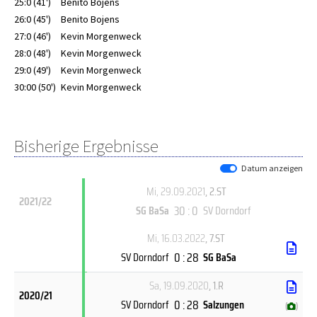
25:0 (41')
Benito Bojens
26:0 (45')
Benito Bojens
27:0 (46')
Kevin Morgenweck
28:0 (48')
Kevin Morgenweck
29:0 (49')
Kevin Morgenweck
30:00 (50')
Kevin Morgenweck
Bisherige Ergebnisse
Datum anzeigen
Mi, 29.09.2021
, 2.ST
2021/22
30 : 0
SG BaSa
SV Dorndorf
Mi, 16.03.2022
, 7.ST
0 : 28
SV Dorndorf
SG BaSa
Sa, 19.09.2020
, 1.R
2020/21
0 : 28
SV Dorndorf
Salzungen
(
)