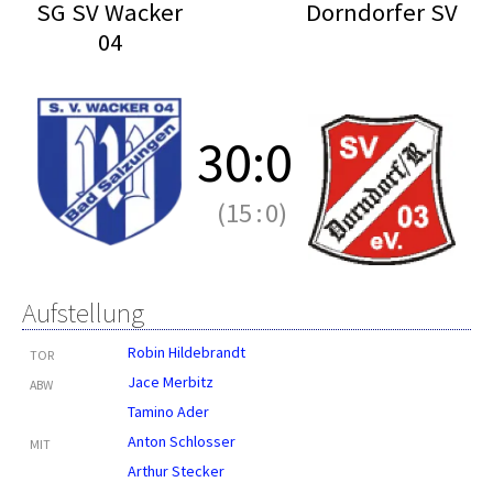
SG SV Wacker
Dorndorfer SV
04
30
:
0
(15
:
0)
Aufstellung
Robin Hildebrandt
TOR
Jace Merbitz
ABW
Tamino Ader
Anton Schlosser
MIT
Arthur Stecker