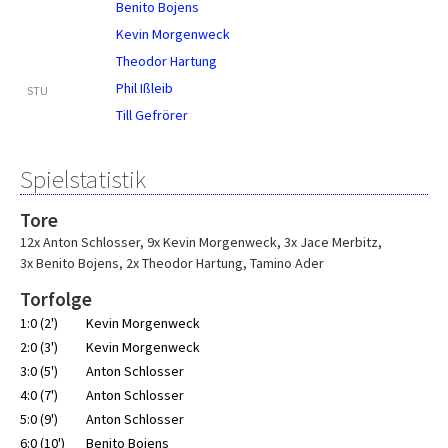
Benito Bojens
Kevin Morgenweck
Theodor Hartung
Phil Ißleib
STU
Till Gefrörer
Spielstatistik
Tore
12x Anton Schlosser
,
9x Kevin Morgenweck
,
3x Jace Merbitz
,
3x Benito Bojens
,
2x Theodor Hartung
,
Tamino Ader
Torfolge
1:0 (2')
Kevin Morgenweck
2:0 (3')
Kevin Morgenweck
3:0 (5')
Anton Schlosser
4:0 (7')
Anton Schlosser
5:0 (9')
Anton Schlosser
6:0 (10')
Benito Bojens