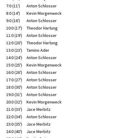
7:0 (11')
Anton Schlosser
8:0 (14')
Kevin Morgenweck
9:0 (16')
Anton Schlosser
10:0 (17')
Theodor Hartung
11:0 (19')
Anton Schlosser
12:0 (20')
Theodor Hartung
13:0 (23')
Tamino Ader
14:0 (24')
Anton Schlosser
15:0 (25')
Kevin Morgenweck
16:0 (26')
Anton Schlosser
17:0 (27')
Anton Schlosser
18:0 (30')
Anton Schlosser
19:0 (31')
Anton Schlosser
20:0 (32')
Kevin Morgenweck
21:0 (33')
Jace Merbitz
22:0 (34')
Anton Schlosser
23:0 (35')
Jace Merbitz
24:0 (40')
Jace Merbitz