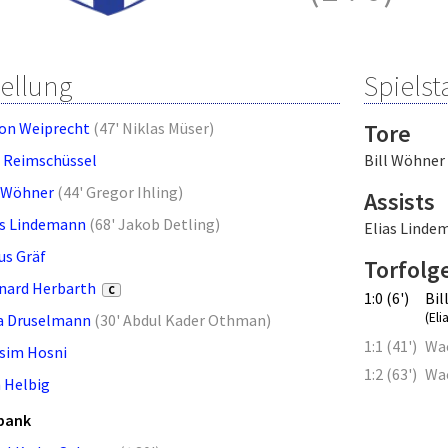
tellung
Spielsta
on Weiprecht
(
47' Niklas Müser
)
Tore
 Reimschüssel
Bill Wöhner
l Wöhner
(
44' Gregor Ihling
)
Assists
as Lindemann
(
68' Jakob Detling
)
Elias Linde
us Gräf
Torfolg
nard Herbarth
C
1:0 (6')
Bil
(El
a Druselmann
(
30' Abdul Kader Othman
)
1:1 (41')
Wa
sim Hosni
1:2 (63')
Wa
 Helbig
bank