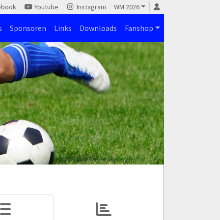
ebook
Youtube
Instagram
WM 2026
s
Sponsoren
Links
Downloads
Fanshop