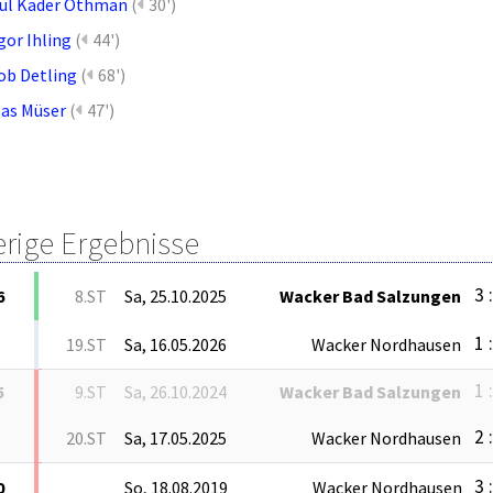
ul Kader Othman
(
30')
gor Ihling
(
44')
ob Detling
(
68')
las Müser
(
47')
erige Ergebnisse
3 
6
8.ST
Sa, 25.10.2025
Wacker Bad Salzungen
1 
19.ST
Sa, 16.05.2026
Wacker Nordhausen
1 
5
9.ST
Sa, 26.10.2024
Wacker Bad Salzungen
2 
20.ST
Sa, 17.05.2025
Wacker Nordhausen
3 
0
So, 18.08.2019
Wacker Nordhausen