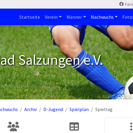
Fac
Startseite
Verein
Männer
Nachwuchs
Foto
ad Salzungen e.V.
achwuchs
Archiv
D-Jugend
Spielplan
Spieltag