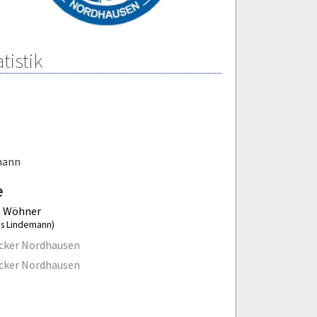
tistik
mann
e
l Wöhner
ias Lindemann)
cker Nordhausen
cker Nordhausen