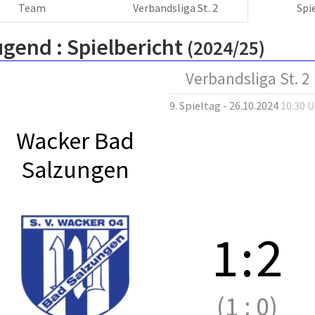
Team
Verbandsliga St. 2
Spi
ugend :
Spielbericht
(2024/25)
Verbandsliga St. 2
9. Spieltag - 26.10.2024
10:30 
Wacker Bad
Salzungen
1
:
2
(1
:
0)