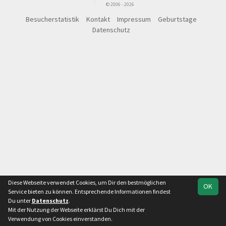
© 2006 - 2026
Besucherstatistik
Kontakt
Impressum
Geburtstage
Datenschutz
Diese Webseite verwendet Cookies, um Dir den bestmöglichen
OK
Service bieten zu können. Entsprechende Informationen findest
Du unter
Datenschutz
.
Mit der Nutzung der Webseite erklärst Du Dich mit der
Team
Verbandsliga
Spielplan
Statistik
Verwendung von Cookies einverstanden.