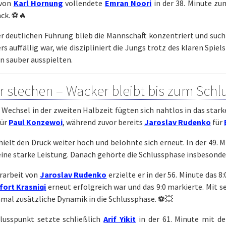
 von
Karl Hornung
vollendete
Emran Noori
in der 38. Minute zu
ack. ⚽🔥
er deutlichen Führung blieb die Mannschaft konzentriert und suc
s auffällig war, wie diszipliniert die Jungs trotz des klaren Spiel
n sauber ausspielten.
r stechen – Wacker bleibt bis zum Schl
 Wechsel in der zweiten Halbzeit fügten sich nahtlos in das star
für
Paul Konzewoi
, während zuvor bereits
Jaroslav Rudenko
für
ielt den Druck weiter hoch und belohnte sich erneut. In der 49. 
eine starke Leistung. Danach gehörte die Schlussphase insbesond
rarbeit von
Jaroslav Rudenko
erzielte er in der 56. Minute das 8
fort Krasniqi
erneut erfolgreich war und das 9:0 markierte. Mit se
nmal zusätzliche Dynamik in die Schlussphase. ⚽💥
lusspunkt setzte schließlich
Arif Yikit
in der 61. Minute mit de