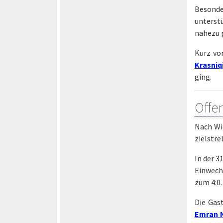
Besonde
unterstü
nahezu p
Kurz vo
Krasniq
ging.
Offe
Nach Wie
zielstr
In der 3
Einwech
zum 4:0.
Die Gas
Emran 