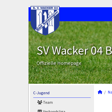
SV Wacker 04 B
Offizielle Homepage
N
C-Jugend
Team
Verbandsliga