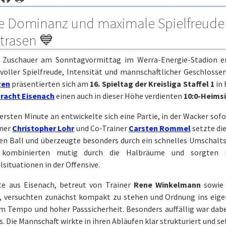
e Dominanz und maximale Spielfreude
trasen 💙
 Zuschauer am Sonntagvormittag im Werra-Energie-Stadion erl
 voller Spielfreude, Intensität und mannschaftlicher Geschlosse
gen
präsentierten sich am
16. Spieltag der Kreisliga Staffel 1
in 
tracht Eisenach
einen auch in dieser Höhe verdienten
10:0-Heims
 ersten Minute an entwickelte sich eine Partie, in der Wacker 
iner
Christopher Lohr
und Co-Trainer
Carsten Rommel
setzte di
en Ball und überzeugte besonders durch ein schnelles Umschalts
, kombinierten mutig durch die Halbräume und sorgten 
situationen in der Offensive.
te aus Eisenach, betreut von Trainer
Rene Winkelmann
sowie 
, versuchten zunächst kompakt zu stehen und Ordnung ins eigen
 Tempo und hoher Passsicherheit. Besonders auffällig war dabei
. Die Mannschaft wirkte in ihren Abläufen klar strukturiert und 