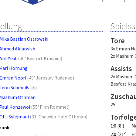
tellung
Spielsta
Mika Bastian Ostrowski
Tore
Ahmed Aldarwish
3x Emran No
2x Mashum
Arif Yikit
(
30' Besfort Krasniqi
)
Assists
Karl Hornung
2x Mashum
Emran Noori
(
49' Jaroslav Rudenko
)
Besfort Kras
Leon Schmeiß
C
Zuscha
Mashum Othman
25
Paul Konzewoi
(
55' Finn Rommel
)
Torfolg
Olti Sylejmani
(
31' Chawder Halo Othman
)
1:0 (8')
M
bank
2:0 (21')
E