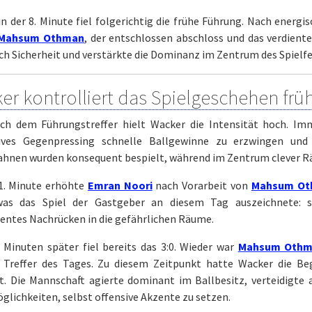
in der 8. Minute fiel folgerichtig die frühe Führung. Nach ener
Mahsum Othman
, der entschlossen abschloss und das verdiente
ch Sicherheit und verstärkte die Dominanz im Zentrum des Spielfe
er kontrolliert das Spielgeschehen frü
ch dem Führungstreffer hielt Wacker die Intensität hoch. Im
ives Gegenpressing schnelle Ballgewinne zu erzwingen und 
hnen wurden konsequent bespielt, während im Zentrum clever R
21. Minute erhöhte
Emran Noori
nach Vorarbeit von
Mahsum Ot
was das Spiel der Gastgeber an diesem Tag auszeichnete: sc
entes Nachrücken in die gefährlichen Räume.
 Minuten später fiel bereits das 3:0. Wieder war
Mahsum Oth
 Treffer des Tages. Zu diesem Zeitpunkt hatte Wacker die Be
t. Die Mannschaft agierte dominant im Ballbesitz, verteidigt
lichkeiten, selbst offensive Akzente zu setzen.