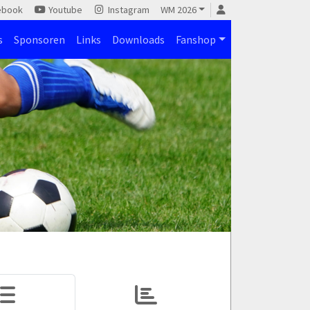
ebook
Youtube
Instagram
WM 2026
s
Sponsoren
Links
Downloads
Fanshop