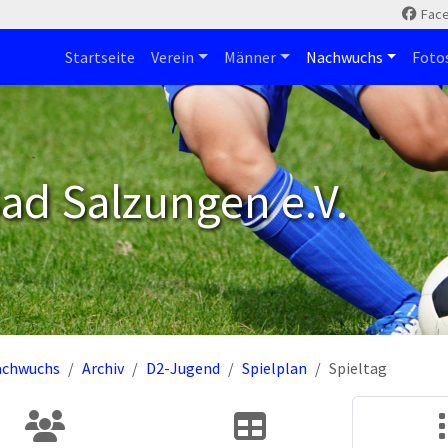
Fac
Startseite
Verein
Männer
Nachwuchs
Foto
ad Salzungen e.V.
achwuchs
Archiv
D2-Jugend
Spielplan
Spieltag