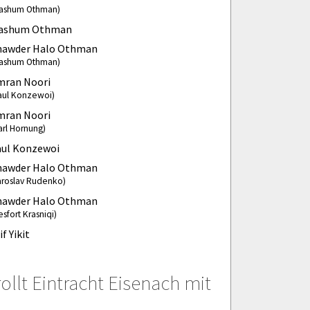
ashum Othman)
ashum Othman
hawder Halo Othman
ashum Othman)
mran Noori
aul Konzewoi)
mran Noori
arl Hornung)
aul Konzewoi
hawder Halo Othman
aroslav Rudenko)
hawder Halo Othman
esfort Krasniqi)
if Yikit
ollt Eintracht Eisenach mit