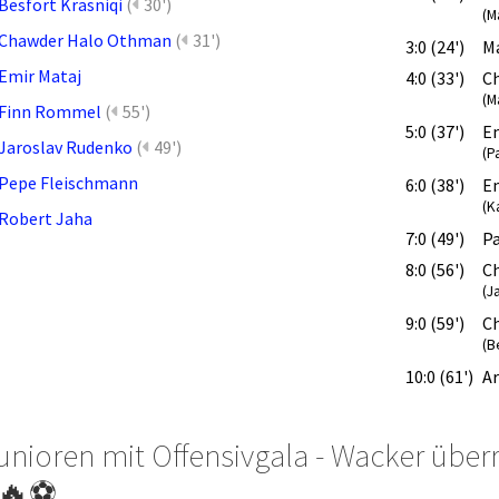
Besfort Krasniqi
(
30')
(M
Chawder Halo Othman
(
31')
3:0 (24')
M
Emir Mataj
4:0 (33')
C
(M
Finn Rommel
(
55')
5:0 (37')
E
Jaroslav Rudenko
(
49')
(P
Pepe Fleischmann
6:0 (38')
E
(K
Robert Jaha
7:0 (49')
P
8:0 (56')
C
(J
9:0 (59')
C
(B
10:0 (61')
Ar
unioren mit Offensivgala - Wacker überr
 🔥⚽