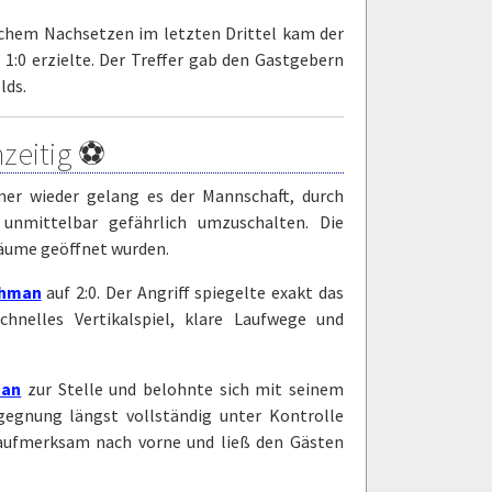
gischem Nachsetzen im letzten Drittel kam der
 1:0 erzielte. Der Treffer gab den Gastgebern
lds.
hzeitig ⚽
mer wieder gelang es der Mannschaft, durch
unmittelbar gefährlich umzuschalten. Die
äume geöffnet wurden.
hman
auf 2:0. Der Angriff spiegelte exakt das
hnelles Vertikalspiel, klare Laufwege und
man
zur Stelle und belohnte sich mit seinem
gegnung längst vollständig unter Kontrolle
e aufmerksam nach vorne und ließ den Gästen