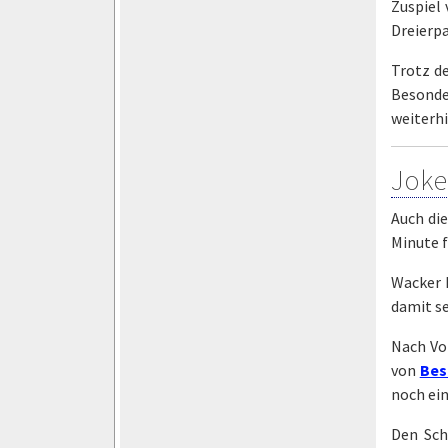
Zuspiel
Dreierp
Trotz d
Besonder
weiterhi
Joke
Auch die
Minute 
Wacker h
damit s
Nach Vo
von
Bes
noch ei
Den Sch