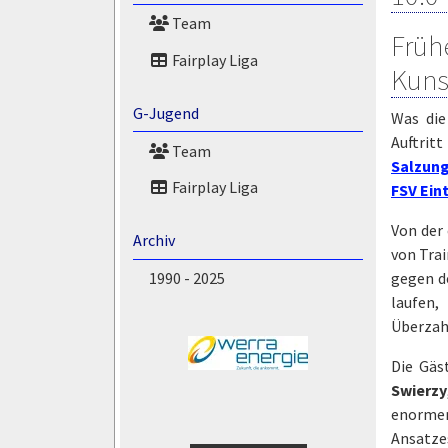
Team
Früh
Fairplay Liga
Kuns
G-Jugend
Was die
Auftritt
Team
Salzun
Fairplay Liga
FSV Ein
Von der
Archiv
von Tra
gegen d
1990 - 2025
laufen
Überzahl
Die Gäs
Swierzy
enormem
Ansatzes