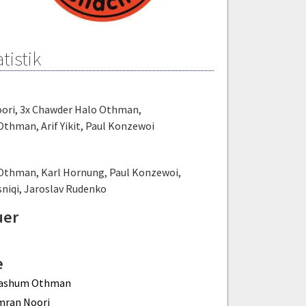
tistik
ori
,
3x Chawder Halo Othman
,
 Othman
,
Arif Yikit
,
Paul Konzewoi
 Othman
,
Karl Hornung
,
Paul Konzewoi
,
niqi
,
Jaroslav Rudenko
uer
e
ashum Othman
mran Noori