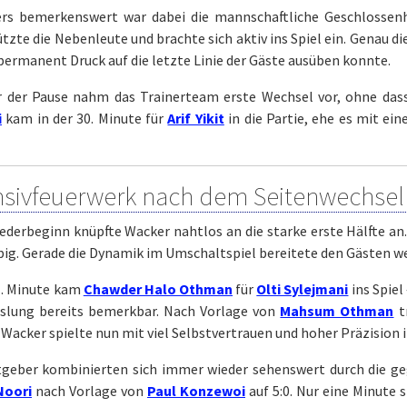
rs bemerkenswert war dabei die mannschaftliche Geschlossenhe
tzte die Nebenleute und brachte sich aktiv ins Spiel ein. Genau d
ermanent Druck auf die letzte Linie der Gäste ausüben konnte.
r der Pause nahm das Trainerteam erste Wechsel vor, ohne dass
i
kam in der 30. Minute für
Arif Yikit
in die Partie, ehe es mit ei
nsivfeuerwerk nach dem Seitenwechsel
derbeginn knüpfte Wacker nahtlos an die starke erste Hälfte an.
ebig. Gerade die Dynamik im Umschaltspiel bereitete den Gästen 
1. Minute kam
Chawder Halo Othman
für
Olti Sylejmani
ins Spiel
slung bereits bemerkbar. Nach Vorlage von
Mahsum Othman
t
 Wacker spielte nun mit viel Selbstvertrauen und hoher Präzision i
tgeber kombinierten sich immer wieder sehenswert durch die geg
Noori
nach Vorlage von
Paul Konzewoi
auf 5:0. Nur eine Minute 