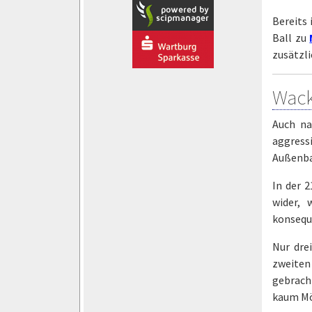
Bereits 
Ball zu
zusätzli
Wack
Auch na
aggress
Außenba
In der 
wider, 
konsequ
Nur drei
zweiten
gebrach
kaum Mög