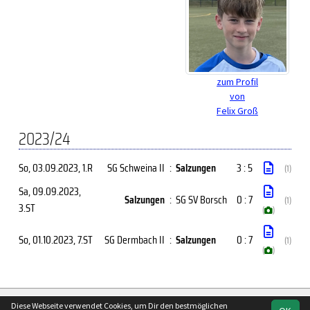
zum Profil
von
Felix Groß
2023/24
So, 03.09.2023
, 1.R
SG Schweina II
:
Salzungen
3 : 5
(1)
Sa, 09.09.2023
,
Salzungen
:
SG SV Borsch
0 : 7
(1)
3.ST
(
)
So, 01.10.2023
, 7.ST
SG Dermbach II
:
Salzungen
0 : 7
(1)
(
)
soccero.de
Diese Webseite verwendet Cookies, um Dir den bestmöglichen