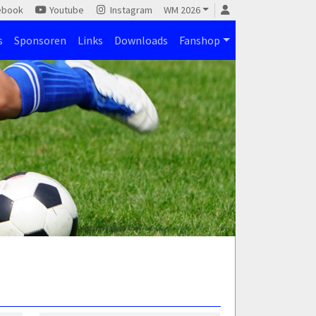
ebook
Youtube
Instagram
WM 2026
s
Sponsoren
Links
Downloads
Fanshop