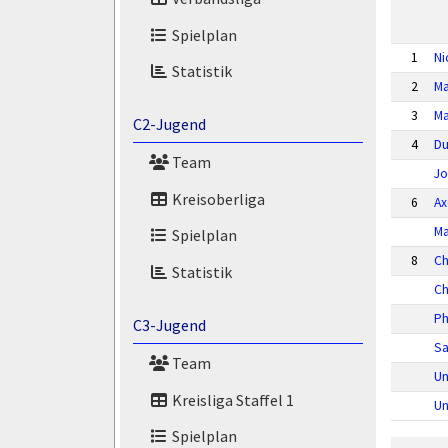
Spielplan
1
Ni
Statistik
2
Ma
3
Ma
C2-Jugend
4
Du
Team
Jo
Kreisoberliga
6
Ax
Ma
Spielplan
8
Ch
Statistik
Ch
Ph
C3-Jugend
Sa
Team
Un
Kreisliga Staffel 1
Un
Spielplan