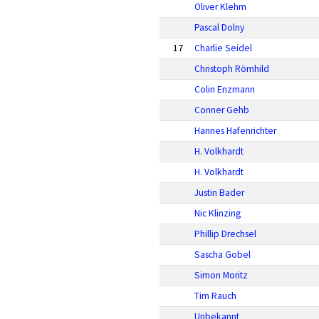
Oliver Klehm
Pascal Dolny
17
Charlie Seidel
Christoph Römhild
Colin Enzmann
Conner Gehb
Hannes Hafenrichter
H. Volkhardt
H. Volkhardt
Justin Bader
Nic Klinzing
Phillip Drechsel
Sascha Gobel
Simon Moritz
Tim Rauch
Unbekannt