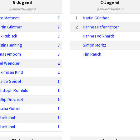
B-Jugend
C-Jugend
(Einwechslungen)
(Einwechslungen)
co Mattusch
8
1
Martin Günther
rtin Günther
7
2
Hannes Hafenrichter
x Rubisch
5
Hannes Volkhardt
stin Henning
3
Simon Moritz
nas Amborn
3
Tim Rauch
el Wendler
2
ximilian Kind
2
arlie Seidel
1
ristoph Römhild
1
illip Drechsel
1
scha Gobel
1
bekannt
1
bekannt
1