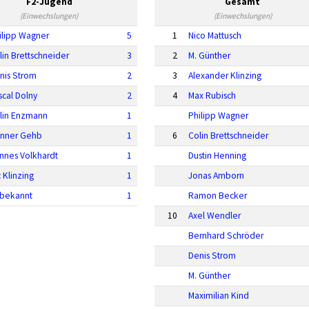
F2-Jugend
Gesamt
(Einwechslungen)
(Einwechslungen)
ilipp Wagner
5
1
Nico Mattusch
lin Brettschneider
3
2
M. Günther
nis Strom
2
3
Alexander Klinzing
scal Dolny
2
4
Max Rubisch
lin Enzmann
1
Philipp Wagner
nner Gehb
1
6
Colin Brettschneider
nnes Volkhardt
1
Dustin Henning
c Klinzing
1
Jonas Amborn
bekannt
1
Ramon Becker
10
Axel Wendler
Bernhard Schröder
Denis Strom
M. Günther
Maximilian Kind