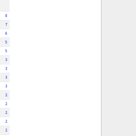
8
7
6
5
5
3
3
3
3
2
2
2
2
2