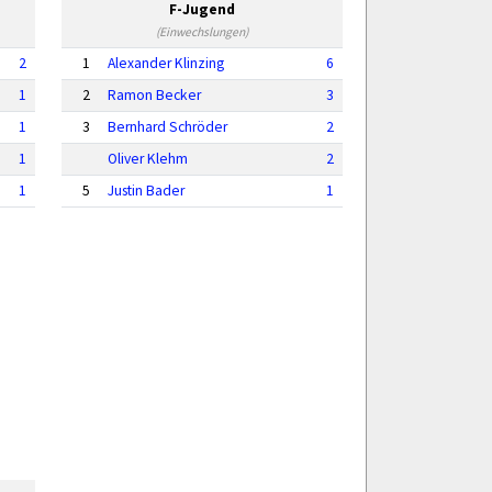
F-Jugend
(Einwechslungen)
2
1
Alexander Klinzing
6
1
2
Ramon Becker
3
1
3
Bernhard Schröder
2
1
Oliver Klehm
2
1
5
Justin Bader
1