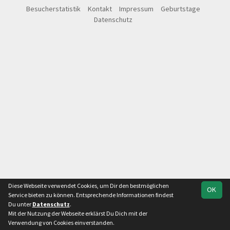
Besucherstatistik
Kontakt
Impressum
Geburtstage
Datenschutz
Diese Webseite verwendet Cookies, um Dir den bestmöglichen
OK
Service bieten zu können. Entsprechende Informationen findest
Du unter
Datenschutz
.
Mit der Nutzung der Webseite erklärst Du Dich mit der
Verwendung von Cookies einverstanden.