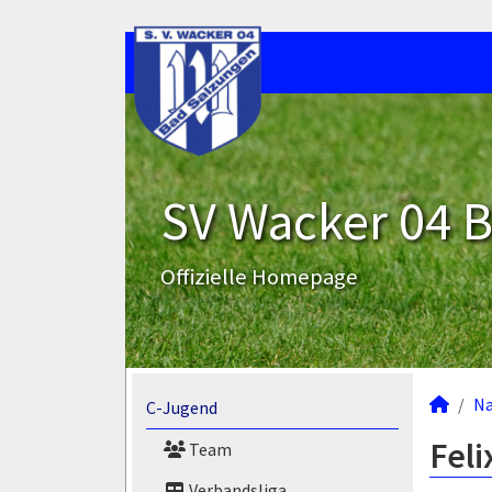
SV Wacker 04 B
Offizielle Homepage
N
C-Jugend
Feli
Team
Verbandsliga