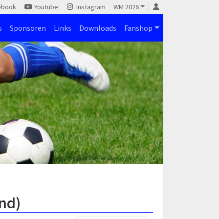
ebook
Youtube
Instagram
WM 2026
s
Sponsoren
Links
Downloads
Fanshop
end)