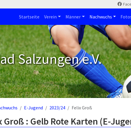
Fac
Startseite
Verein
Männer
Nachwuchs
Foto
ad Salzungen e.V.
achwuchs
E-Jugend
2023/24
Felix Groß
x Groß : Gelb Rote Karten (E-Jug