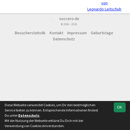
von
Leonardo Leitschuh
soccero.de
© 2006 - 2026
Besucherstatistik
Kontakt
Impressum
Geburtstage
Datenschutz
Diese Webseite verwendet Cookies, um Dir den bestmöglichen
OK
Service bieten zu können. Entsprechende Informationen findest
Du unter
Datenschutz
.
Mit der Nutzung der Webseite erklärst Du Dich mit der
Verwendung von Cookies einverstanden.