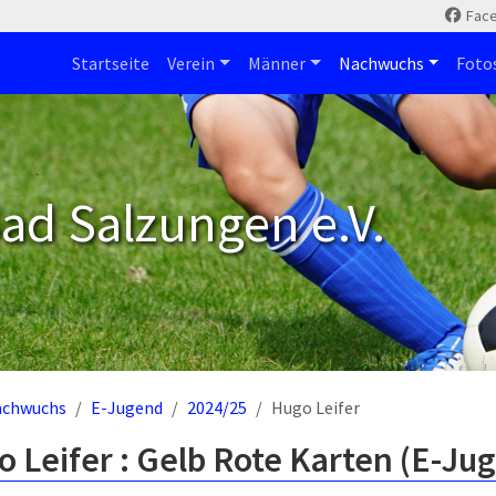
Fac
Startseite
Verein
Männer
Nachwuchs
Foto
ad Salzungen e.V.
achwuchs
E-Jugend
2024/25
Hugo Leifer
 Leifer : Gelb Rote Karten (E-Ju