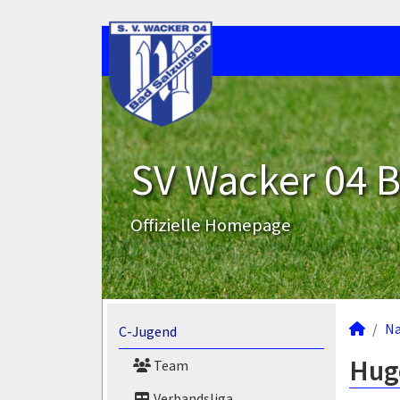
SV Wacker 04 B
Offizielle Homepage
N
C-Jugend
Hugo
Team
Verbandsliga