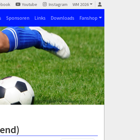
ebook
Youtube
Instagram
WM 2026
s
Sponsoren
Links
Downloads
Fanshop
gend)