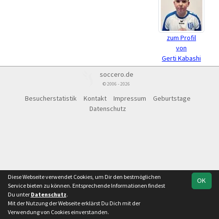
zum Profil
von
Gerti Kabashi
soccero.de
© 2006 - 2026
Besucherstatistik
Kontakt
Impressum
Geburtstage
Datenschutz
Diese Webseite verwendet Cookies, um Dir den bestmöglichen
OK
Service bieten zu können. Entsprechende Informationen findest
Du unter
Datenschutz
.
Mit der Nutzung der Webseite erklärst Du Dich mit der
Verwendung von Cookies einverstanden.