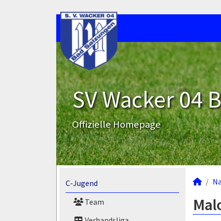
SV Wacker 04 B
Offizielle Homepage
N
C-Jugend
Malo
Team
Verbandsliga