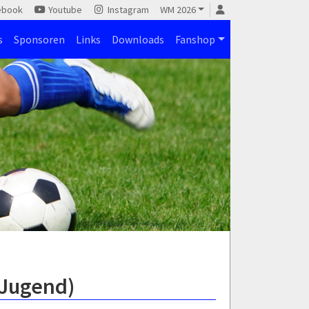
ebook
Youtube
Instagram
WM 2026
s
Sponsoren
Links
Downloads
Fanshop
-Jugend)