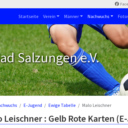
Fac
Startseite
Verein
Männer
Nachwuchs
Foto
ad Salzungen e.V.
achwuchs
E-Jugend
Ewige Tabelle
Malo Leischner
 Leischner : Gelb Rote Karten (E