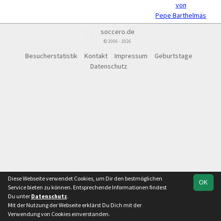
von
Pepe Barthelmäs
soccero.de
© 2006 - 2026
Besucherstatistik
Kontakt
Impressum
Geburtstage
Datenschutz
Diese Webseite verwendet Cookies, um Dir den bestmöglichen
OK
Service bieten zu können. Entsprechende Informationen findest
Du unter
Datenschutz
.
Mit der Nutzung der Webseite erklärst Du Dich mit der
Verwendung von Cookies einverstanden.