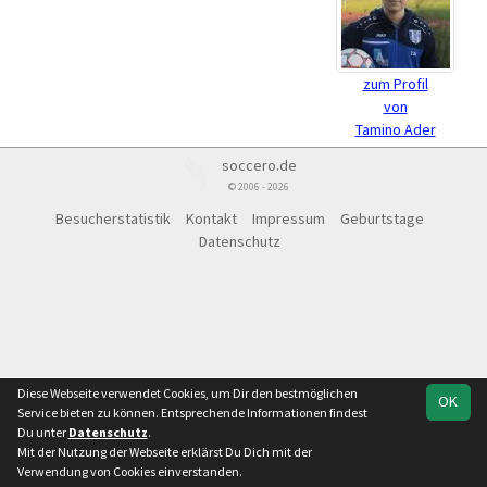
zum Profil
von
Tamino Ader
soccero.de
© 2006 - 2026
Besucherstatistik
Kontakt
Impressum
Geburtstage
Datenschutz
Diese Webseite verwendet Cookies, um Dir den bestmöglichen
OK
Service bieten zu können. Entsprechende Informationen findest
Du unter
Datenschutz
.
Mit der Nutzung der Webseite erklärst Du Dich mit der
Verwendung von Cookies einverstanden.