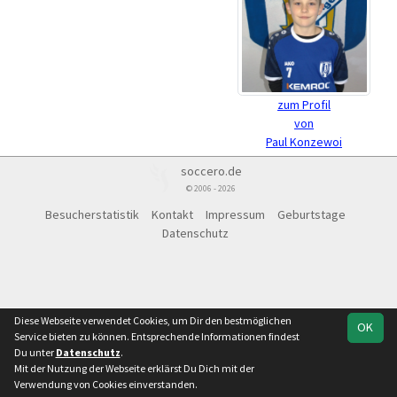
zum Profil
von
Paul Konzewoi
soccero.de
© 2006 - 2026
Besucherstatistik
Kontakt
Impressum
Geburtstage
Datenschutz
Diese Webseite verwendet Cookies, um Dir den bestmöglichen
OK
Service bieten zu können. Entsprechende Informationen findest
Du unter
Datenschutz
.
Mit der Nutzung der Webseite erklärst Du Dich mit der
Verwendung von Cookies einverstanden.