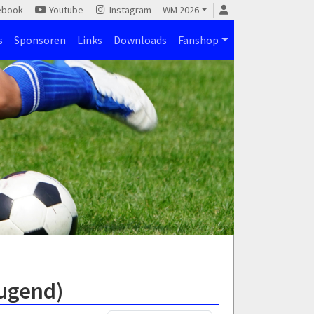
ebook
Youtube
Instagram
WM 2026
s
Sponsoren
Links
Downloads
Fanshop
Jugend)