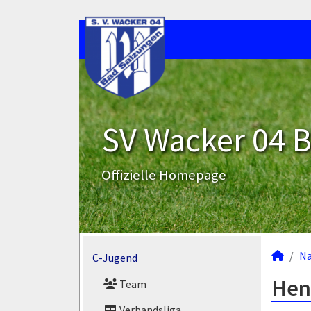
SV Wacker 04 B
Offizielle Homepage
N
C-Jugend
Henr
Team
Verbandsliga