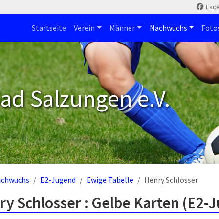
Fac
Startseite
Verein
Männer
Nachwuchs
Foto
ad Salzungen e.V.
achwuchs
E2-Jugend
Ewige Tabelle
Henry Schlosser
y Schlosser : Gelbe Karten (E2-