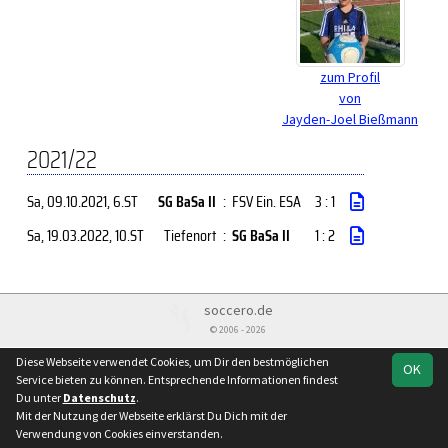
zum Profil
von
Jayden-Joel Bießmann
2021/22
Sa, 09.10.2021
, 6.ST
SG BaSa II
:
FSV Ein. ESA
3 : 1
Sa, 19.03.2022
, 10.ST
Tiefenort
:
SG BaSa II
1 : 2
soccero.de
© 2006 - 2026
Besucherstatistik
Kontakt
Impressum
Geburtstage
Diese Webseite verwendet Cookies, um Dir den bestmöglichen
OK
Datenschutz
Service bieten zu können. Entsprechende Informationen findest
Du unter
Datenschutz
.
Mit der Nutzung der Webseite erklärst Du Dich mit der
Verwendung von Cookies einverstanden.